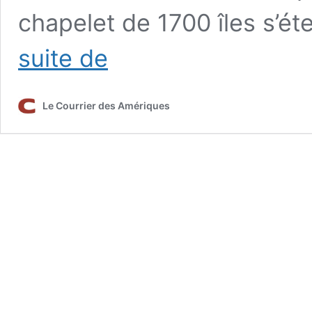
chapelet de 1700 îles s’é
Visiter
suite de
les
Keys
de
Le Courrier des Amériques
Floride
:
guide
complet
de
toutes
les
îles
Keys