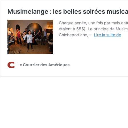
Musimelange : les belles soirées music
Chaque année, une fois par mois entre
étaient à 55$). Le principe de Musime
Mus
Chicheportiche, …
Lire la suite de
:
les
bel
soi
mus
Le Courrier des Amériques
de
Mia