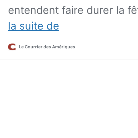
entendent faire durer la fêt
La
la suite de
Chambre
de
Commerce
Le Courrier des Amériques
Canada-
Floride
a
été
officiellement
lancée
ce
mercredi