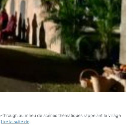
e-through au milieu de scènes thématiques rappelant le village
Fort
…
Lire la suite de
Lauderdale
: