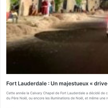
Fort Lauderdale : Un majestueux « drive
Cette année la Calvary Chapel de Fort Lauderdale a décidé de cél
du Père Noël, ou encore les illuminations de Noël, et même une