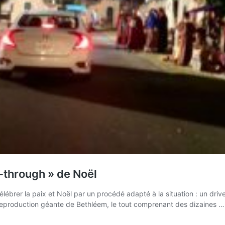
-through » de Noël
ébrer la paix et Noël par un procédé adapté à la situation : un driv
 reproduction géante de Bethléem, le tout comprenant des dizaines 