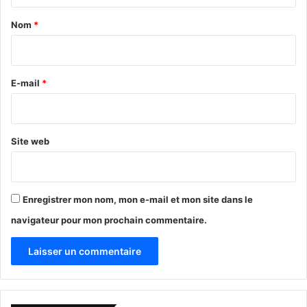
a
Nom
*
i
r
e
E-mail
*
*
Site web
Enregistrer mon nom, mon e-mail et mon site dans le
navigateur pour mon prochain commentaire.
A
l
Accident
arrestation
blessé