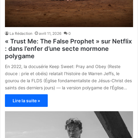
La Rédaction
avril 11, 2026
0
« Trust Me: The False Prophet » sur Netflix
: dans l’enfer d’une secte mormone
polygame
En 2022, la docusérie Keep Sweet: Pray and Obey (Reste
douce : prie et obéis) relatait l’histoire de Warren Jeffs, le
gourou de la FLDS (Église fondamentaliste de Jésus-Christ des
saints des derniers jours) — la version polygame de l’Église…
Lire la suite »