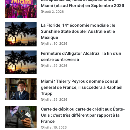
Miami (et sud Floride) en Septembre 2026
août 2, 2026
Décembre
2025
La Floride, 14ᵉ économie mondiale : le
Sunshine State double l’Australie et le
Miami Art Week
Mexique
juillet 30, 2026
La
plus grande foire d’art contemporain du monde
se
Fermeture d’Alligator Alcatraz : la fin d’un
déroule chaque année à Miami et Miami Beach la première
centre controversé
semaine de décembre, du 1er au 7 décembre cette année.
juillet 29, 2026
Elle draine des foules d’artistes et de spectateurs
considérables, également dans sa partie off (notamment
Miami : Thierry Peyroux nommé consul
dans les quartiers du Design District et de Wynwood).
Art
général de France, il succèdera à Raphaël
Basel,
la plus grande foire, sera du 5 au 7 décembre. Les
Trapp
amateurs d’art préfèrent souvent
Art Miami,
du 3 au 8
juillet 29, 2026
décembre avec VIP Preview le 2 décembre. Il y a aussi par
Carte de débit ou carte de crédit aux États-
exemple
Red Dot Art Fair
, du 3 au 7 décembre, et
Unis : c’est très différent par rapport à la
beaucoup d’autres foires.
France
juillet 16, 2026