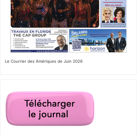
Miami Spice (Crédit photo :
seaspicemiami.com)
Le Courrier des Amériques de Juin 2026
Août 2025
Miami Spice
er
Du 1
août au 30 septembre, vous pouvez
profiter des
meilleurs restaurants de Miami
(dont de nombreux
français)
à petits prix
… Des menus à tarif unique sont
proposés : lunch/brunch à 30/35$ et dîner à 45/60$ (hors
boissons).