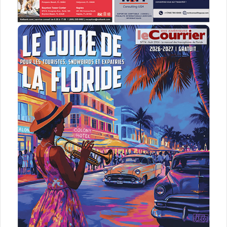
Fr Gilbert Medina interprète chaque année le rôle de Ménendez :
ici lors de Founder’s Day 2021 à St Augustine (crédit photo : abbé
Pierre Duverger)
Octobre 2025
French Weeks Miami
Le
festival français organisé par la FACC
est prévu cette
année du 16 au 31 octobre.