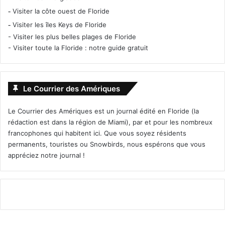
-
Visiter la côte ouest de Floride
-
Visiter les îles Keys de Floride
-
Visiter les plus belles plages de Floride
-
Visiter toute la Floride : notre guide gratuit
Fêtes de fin d’année
Le Courrier des Amériques
Le Courrier des Amériques est un journal édité en Floride (la
rédaction est dans la région de Miami), par et pour les nombreux
francophones qui habitent ici. Que vous soyez résidents
permanents, touristes ou Snowbirds, nous espérons que vous
appréciez notre journal !
Pour Noël ou Hannoukah,
de très nombreuses fêtes et
spectacles pour petits et grands sont annoncées dans
notre journal et sur notre site internet :
www.courrierdesameriques.com
/tag/noel/
Il y a entre autre à Fort Lauderdale le très prisé
Christmas