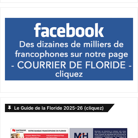
www.miamiandbeaches.com/offers/temptations/miami-
spice-months
Septembre 2025
Founder’s Day de Saint Augustine
C’est une
reconstitution du débarquement espagnol de
1865,
qui se déroule toujours autour du 8 septembre date
à laquelle la plus vieille ville des Etats-Unis fut fondée !
Cette année ce sera le 6 septembre, à partir de 9h30.
Voir
Le Guide de la Floride 2025-26 (cliquez)
notre article sur Founder’s Day