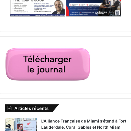
Camelot Days vous permet de revivre la magie du passé à
travers des
dégustations gastronomiques, des tournois,
de la musique, des exposions artisanales et diverses
animations.
Camelot Days se déroule durant trois
weekends de novembre (vérifiez pour les dates).
www.camelotdays.com
Miami Book Fair International
La
plus grande foire du livre de Floride
se déroule du 16
au 23 novembre dans le centre de Miami, avec la
présence de très nombreux écrivains. La partie avec les
stands dans la rue est un événement très populaire dans
Downtown Miami.
Articles récents
www.courrierdesameriques.com
/tag/miami-book-fair/
L’Alliance Française de Miami s’étend à Fort
Lauderdale, Coral Gables et North Miami