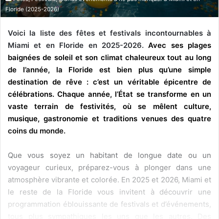
Floride (2025-2026)
Voici la liste des fêtes et festivals incontournables à
Miami et en Floride en 2025-2026.
Avec ses plages
baignées de soleil et son climat chaleureux tout au long
de l’année, la Floride est bien plus qu’une simple
destination de rêve : c’est un véritable épicentre de
célébrations. Chaque année, l’État se transforme en un
vaste terrain de festivités, où se mêlent culture,
musique, gastronomie et traditions venues des quatre
coins du monde.
Que vous soyez un habitant de longue date ou un
voyageur curieux, préparez-vous à plonger dans une
atmosphère vibrante et colorée. En 2025 et 2026, Miami et
le reste de la Floride vous invitent à découvrir une
programmation éblouissante de festivals et d’événements,
tous plus sympathiques les uns que les autres. Des