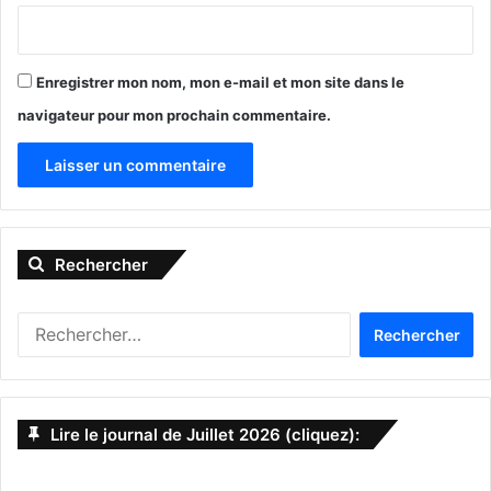
(Voir le mois de mai)
Enregistrer mon nom, mon e-mail et mon site dans le
navigateur pour mon prochain commentaire.
Juillet 2025
A
l
Rechercher
t
e
Rechercher :
r
n
a
Independance Day
Lire le journal de Juillet 2026 (cliquez):
t
Le 4 juillet pour la
fête de l’indépendance des Etats-Unis,
i
de gigantesques feux d’artifices sont tirés un peu partout.