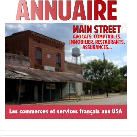
www.courrierdesameriques.com
/tag/oktoberfest/
Home Design and Remodeling Show
Du 17 au 19 octobre : Home Design ans Remodeling Show
à Miami.
Salon de la décoration et du design.
www.homeshows.com
Lancement de la saison du Stone
Crab
Le
Florida Stone Crab (crabe de Floride)
peut se pêcher à
partir du 15 octobre jusqu’au 15 mai : l’occasion de
festivals pour le célébrer !
www.courrierdesameriques.com
/la-saison-du-florida-
stone-crab-crabe-de-floride-entre-octobre-et-mai/