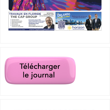
www.faccmiami.com/events.htm
Sam Adams Octoberfest à Miami
Oktoberfests
Comme dans tous les Etats américains, la
bière coule à
flots comme à Munich
avec une ambiance germanique
assurée pour ces fêtes d’octobre.