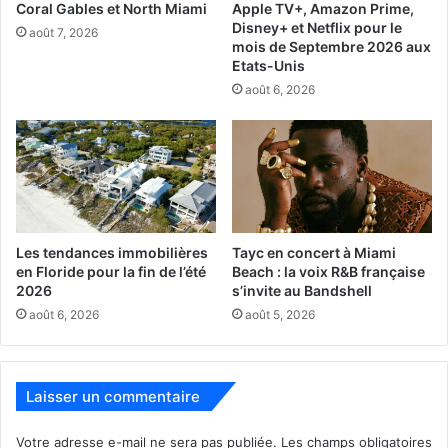
Coral Gables et North Miami
Apple TV+, Amazon Prime,
mois dans la
Disney+ et Netflix pour le
août 7, 2026
rubrique
mois de Septembre 2026 aux
Etats-Unis
agenda du
août 6, 2026
Courrier des Amériques. Pour voir la rubrique,
cliquez ici
(La liste sur cette page où vous vous trouvez ne contient
que les festivals les plus importants).
– Vous avez aussi de grands événements
gratuits
qui sont
organisés chaque mois de l’année dans la région de
Miami/Broward/Palm-Beach. Pour les voir,
cliquez ici
Les tendances immobilières
Tayc en concert à Miami
en Floride pour la fin de l’été
Beach : la voix R&B française
2026
s’invite au Bandshell
– Vous trouvez également beaucoup de foires d’artisans
août 6, 2026
août 5, 2026
sur ces sites
:
www.artfestival.com
/
www.bucklercraftfair.com
Laisser un commentaire
Juin 2025
Votre adresse e-mail ne sera pas publiée.
Les champs obligatoires