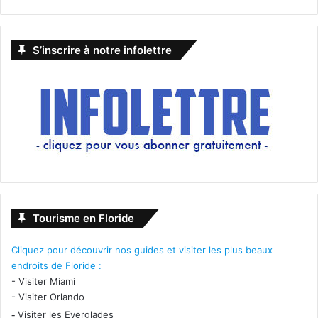
–
Cliquez pour lire nos derniers articles sur l’Art Week
:
www.courrierdesameriques.com
/tag/miami-art-week/
S’inscrire à notre infolettre
Nights of Lights de St Augustine
Du 15 novembre au 11 janvier, si vous passez le soir par St
Augustine, arrête-vous pour
contempler les décorations
lumineuses : c’est époustouflant !
Voir notre article sur Nights of Lights de St Augustine
Tourisme en Floride
Cliquez pour découvrir nos guides et visiter les plus beaux
endroits de Floride :
-
Visiter Miami
-
Visiter Orlando
-
Visiter les Everglades