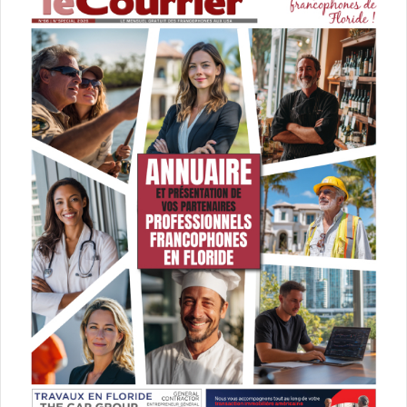
début novembre (date à venir) et qui propose des
dégustations de cuisine italienne, des expositions et de
la musique.
www.feastoflittleitaly.com
Camelot Days
Cet événement
vous ramène au moyen âge
! situé à
proximité de la I-95 et de Sheridan à Hollywood (Floride),