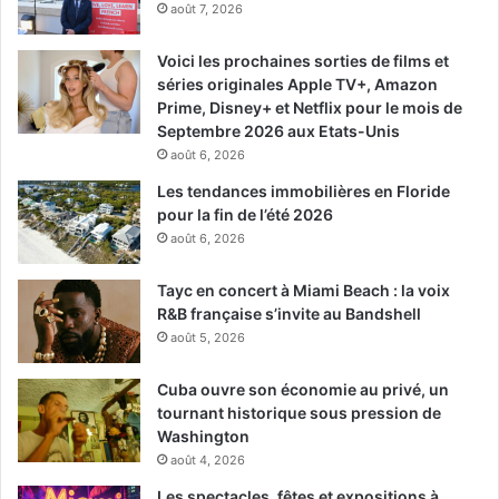
American Sand Sculpting
août 7, 2026
Championship
Voici les prochaines sorties de films et
séries originales Apple TV+, Amazon
Une tradition à Fort Myers Beach qui attire chaque année
Prime, Disney+ et Netflix pour le mois de
des milliers de visiteurs venant admirer ce
championnat
Septembre 2026 aux Etats-Unis
de sculptures sur sable
. En 2025, le festival se déroulera
août 6, 2026
du 20 au 23 novembre !
Les tendances immobilières en Floride
pour la fin de l’été 2026
www.courrierdesameriques.com
/tag/sculpture-sur-sable/
août 6, 2026
Tayc en concert à Miami Beach : la voix
R&B française s’invite au Bandshell
août 5, 2026
Cuba ouvre son économie au privé, un
tournant historique sous pression de
Washington
août 4, 2026
Les spectacles, fêtes et expositions à