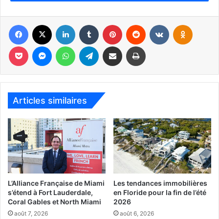
Facebook
X
Linkedin
Tumblr
Pinterest
Reddit
VKontakte
Odnoklassniki
Pocket
Messenger
WhatsApp
Telegram
Partager par email
Imprimer
Articles similaires
L’Alliance Française de Miami
Les tendances immobilières
s’étend à Fort Lauderdale,
en Floride pour la fin de l’été
Coral Gables et North Miami
2026
août 7, 2026
août 6, 2026