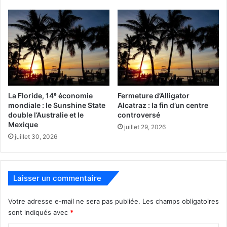
La Floride, 14ᵉ économie
Fermeture d’Alligator
mondiale : le Sunshine State
Alcatraz : la fin d’un centre
double l’Australie et le
controversé
Mexique
juillet 29, 2026
Le comté de Broward
juillet 30, 2026
Situé entre les comtés de Palm Beach au nord et de
Miami-Dade au sud, Broward englobe les villes (pour les
Laisser un commentaire
plus connues) de Fort Lauderdale, Pompano Beach,
Plantation, Hollywood ou Pembroke Pines. Comme ses
Votre adresse e-mail ne sera pas publiée.
Les champs obligatoires
voisins, il compte un certain nombre de parcours de golf
sont indiqués avec
*
dont certains très réputés.