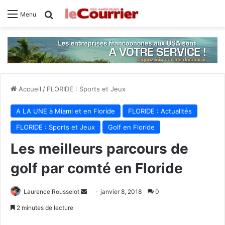
Rechercher
Menu
Accueil
/
FLORIDE : Sports et Jeux
A LA UNE à Miami et en Floride
FLORIDE : Actualités
FLORIDE : Sports et Jeux
Golf en Floride
Les meilleurs parcours de
golf par comté en Floride
Laurence Rousselot
E
janvier 8, 2018
0
n
2 minutes de lecture
v
Facebook
X
Linkedin
Tumblr
Pinterest
Reddit
VKontakte
Odnoklassniki