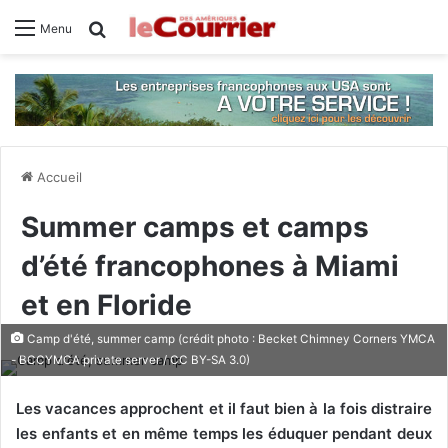
Rechercher
Menu
Accueil
Summer camps et camps
d’été francophones à Miami
et en Floride
Camp d'été, summer camp (crédit photo : Becket Chimney Corners YMCA
- BCCYMCA private server / CC BY-SA 3.0)
Les vacances approchent et il faut bien à la fois distraire
les enfants et en même temps les éduquer pendant deux