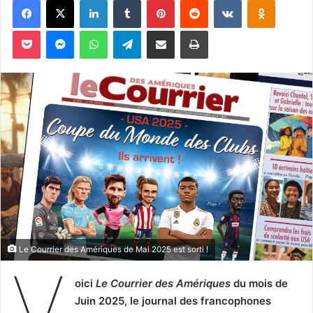
Pocket
Messenger
WhatsApp
Telegram
Partager par email
Imprimer
Le Courrier des Amériques de Mai 2025 est sorti !
V
oici
Le Courrier des Amériques
du mois de
Juin 2025, le journal des francophones