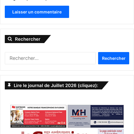
A
l
Rechercher
t
e
Rechercher :
r
n
a
Lire le journal de Juillet 2026 (cliquez):
t
i
v
e
: