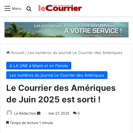
Rechercher
Menu
Accueil
/
Les numéros du journal Le Courrier des Amériques
A LA UNE à Miami et en Floride
Les numéros du journal Le Courrier des Amériques
Le Courrier des Amériques
de Juin 2025 est sorti !
Envoyer
La Rédaction
mai 27, 2025
0
un
Temps de lecture 1 minute
courriel
Facebook
X
Linkedin
Tumblr
Pinterest
Reddit
VKontakte
Odnoklas