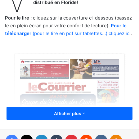
distribué en Floride
!
Pour le lire :
cliquez sur la couverture ci-dessous (passez
le en plein écran pour votre confort de lecture).
Pour le
télécharger
(pour le lire en pdf sur tablettes…) cliquez ici
.
Afficher plus
Facebook
X
Linkedin
Tumblr
Pinterest
Reddit
VKontakte
Odnoklas