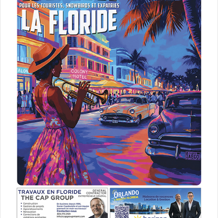
Etats-Unis
Floride
français
journal
le courrier de floride
Le Courrier des Amériques
magazine
mensuel
Québécois
USA