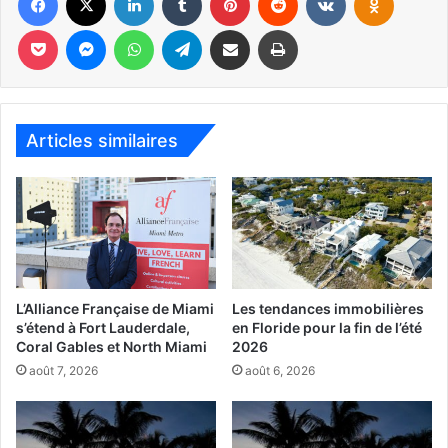
Pocket
Messenger
WhatsApp
Telegram
Partager par email
Imprimer
Articles similaires
L’Alliance Française de Miami
Les tendances immobilières
s’étend à Fort Lauderdale,
en Floride pour la fin de l’été
Coral Gables et North Miami
2026
août 7, 2026
août 6, 2026
Le Courrier des Amériques est distribué en version papier
partout en Sud Floride.