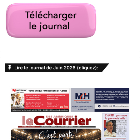
Francophonie et associations francophones en
Floride
Green Card
immigration
immigré
loi
naturalisation
visa
visa immigrant
visa non-immigrant
Lire le journal de Juin 2026 (cliquez):