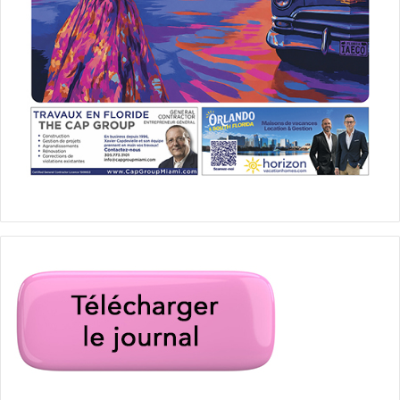
finalement votre vie entre ses mains !
Nos autres articles :
–
Les différents visas pour les Etats-Unis : quels sont-ils
et comment ça marche
?
–
Avocats et notaires à Miami et en Floride
–
Notre guide de l’immigration
–
Guide de l’investissement et de l’immobilier aux
Etats-
Unis
–
Floride : pour lire le Guide de l’investissement et de
l’immobilier en
Floride
, cliquez ici
!