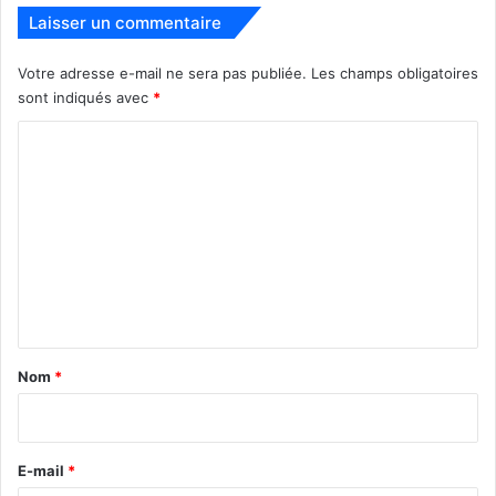
Laisser un commentaire
Votre adresse e-mail ne sera pas publiée.
Les champs obligatoires
sont indiqués avec
*
C
o
m
m
e
n
t
a
Nom
*
i
r
e
E-mail
*