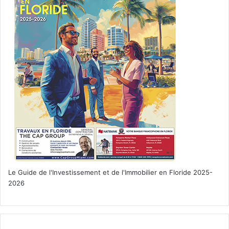
amérique
avocat
Avocat d'immigration
carte verte
citoyenneté américaine
droit
esta
Le Guide de l'Investissement et de l'Immobilier en Floride 2025-
États-Unis d'Amérique (USA)
2026
expatriation
expatriés
Floride
français