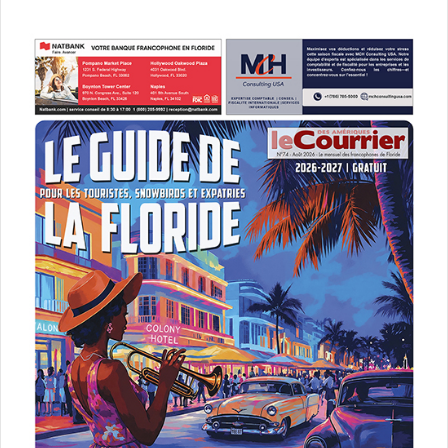
procédure peut être longue. Les services d’immigration
vont vous demander tout un tas de documents justifiant
votre demande et ceux-ci diffèrent en fonction des
catégories de visa, des ambassades ou des consulats.
Tous les demandeurs doivent aussi passer un entretien
avec les services consulaires qui demanderont de jurer ou
d’affirmer de la véracité des informations fournies. Si votre
dossier est mal constitué, la procédure peut être retardée
ou pire encore, votre demande peut être refusée.
Nombreux sont les candidats à l’immigration qui se
retrouvent en échec en raison de mauvais conseils reçus
par le bouche à oreille et autres rumeurs. Et vous pouvez
perdre très gros, tant financièrement que
psychologiquement ! Votre avocat doit être le garant du
respect de la procédure.
Le choix de l’avocat est donc très important… il a