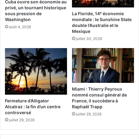
Cuba ouvre son économie au
Canadiens doivent pour leur part présenter uniquement
privé, un tournant historique
un passeport valide afin d’entre sur le territoire US.
La Floride, 14ᵉ économie
sous pression de
mondiale : le Sunshine State
Washington
double l’Australie et le
août 4, 2026
Voir aussi :
Mexique
juillet 30, 2026
–
La liste des avocats à Miami et en Floride
–
Notre guide de l’immigration
–
Guide de l’investissement et de l’immobilier aux
Etats-
Unis
Miami : Thierry Peyroux
nommé consul général de
–
Floride : pour lire le Guide de l’investissement et de
Fermeture d’Alligator
France, il succèdera à
Alcatraz : la fin d’un centre
Raphaël Trapp
l’immobilier en
Floride
, cliquez ici
!
controversé
juillet 29, 2026
juillet 29, 2026