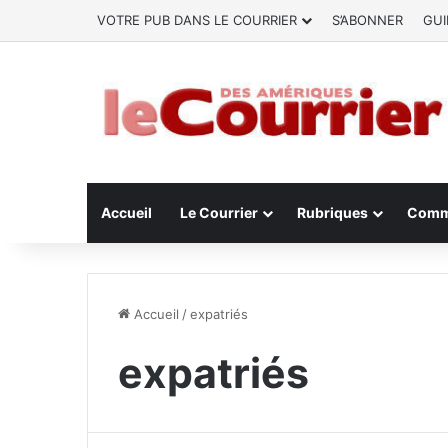
VOTRE PUB DANS LE COURRIER
S’ABONNER
GUI
Accueil
Le Courrier
Rubriques
Comm
Accueil
/
expatriés
expatriés