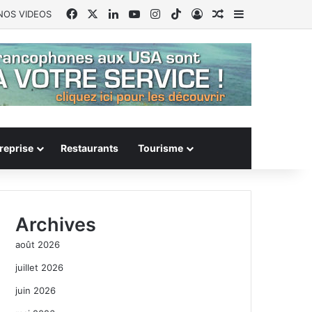
Facebook
X
Linkedin
YouTube
Instagram
TikTok
Connexion
Article Aléatoire
Sidebar (barr
NOS VIDEOS
reprise
Restaurants
Tourisme
Archives
août 2026
juillet 2026
juin 2026