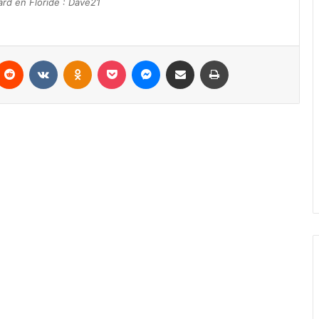
rd en Floride : Dave21
Reddit
VKontakte
Odnoklassniki
Pocket
Messenger
Partager par email
Imprimer