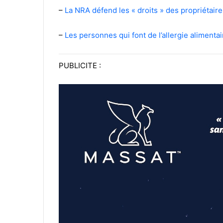
–
La NRA défend les « droits » des propriétair
–
Les personnes qui font de l’allergie alimenta
PUBLICITE :