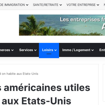
DE IMMIGRATION
SANTE/RETRAITE
VOTRE ENTREPRISE
erces
Services
Loisirs
Immo / Logement
Ent
d on habite aux Etats-Unis
 américaines utiles
 aux Etats-Unis