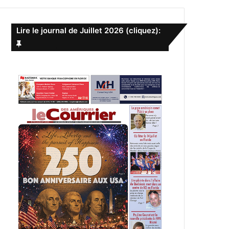
e
r
c
Lire le journal de Juillet 2026 (cliquez):
h
e
r
: