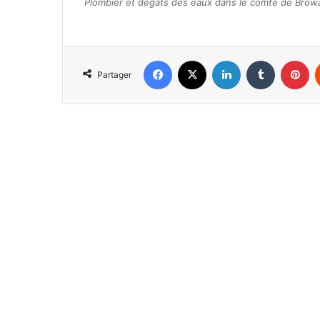
Plombier et dégâts des eaux dans le comté de Browa
Facebook
X
Linkedin
Tumblr
Pinterest
Partager