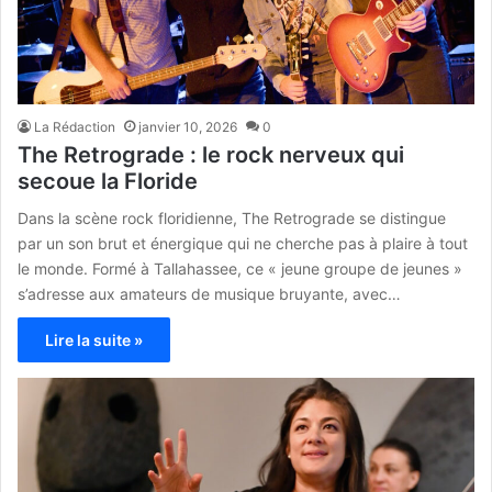
La Rédaction
janvier 10, 2026
0
The Retrograde : le rock nerveux qui
secoue la Floride
Dans la scène rock floridienne, The Retrograde se distingue
par un son brut et énergique qui ne cherche pas à plaire à tout
le monde. Formé à Tallahassee, ce « jeune groupe de jeunes »
s’adresse aux amateurs de musique bruyante, avec…
Lire la suite »