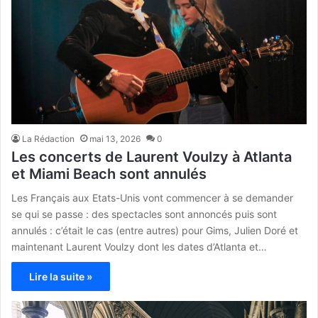
La Rédaction
mai 13, 2026
0
Les concerts de Laurent Voulzy à Atlanta
et Miami Beach sont annulés
Les Français aux Etats-Unis vont commencer à se demander
se qui se passe : des spectacles sont annoncés puis sont
annulés : c’était le cas (entre autres) pour Gims, Julien Doré et
maintenant Laurent Voulzy dont les dates d’Atlanta et…
Lire la suite »