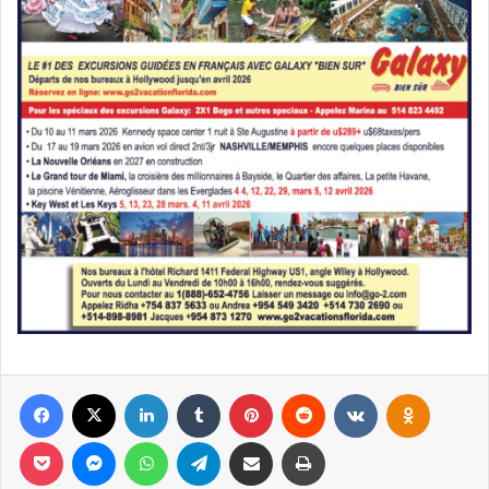
Facebook
X
Linkedin
Tumblr
Pinterest
Reddit
VKontakte
Odnoklassniki
Pocket
Messenger
WhatsApp
Telegram
Partager par email
Imprimer