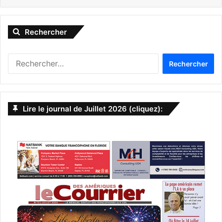
Rechercher
R
e
c
h
e
Lire le journal de Juillet 2026 (cliquez):
r
c
h
e
r
: