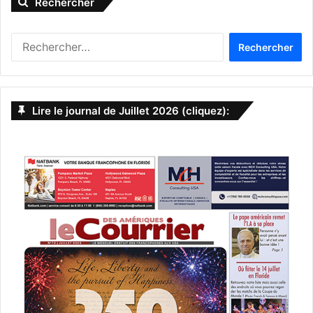
Rechercher
R
e
c
h
e
Lire le journal de Juillet 2026 (cliquez):
r
c
h
e
r
: