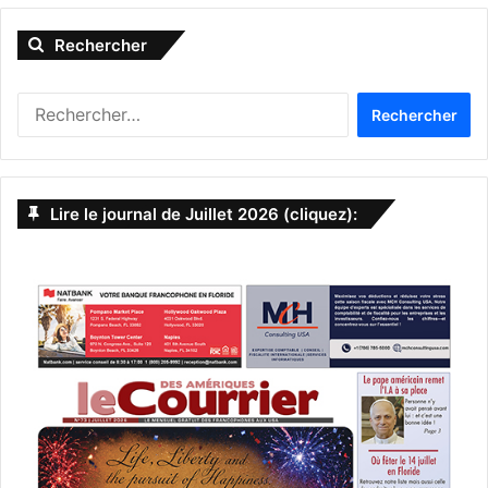
Rechercher
R
e
c
h
e
Lire le journal de Juillet 2026 (cliquez):
r
c
h
e
r
: