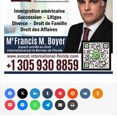
Facebook
X
Linkedin
Tumblr
Pinterest
Reddit
VKontakte
Odnoklassniki
Pocket
Messenger
WhatsApp
Telegram
Partager par email
Imprimer