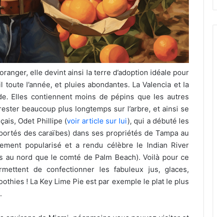
l’oranger, elle devint ainsi la terre d’adoption idéale pour
l toute l’année, et pluies abondantes. La Valencia et la
de. Elles contiennent moins de pépins que les autres
e rester beaucoup plus longtemps sur l’arbre, et ainsi se
ais, Odet Phillipe (
voir article sur lui
), qui a débuté les
ortés des caraïbes) dans ses propriétés de Tampa au
dement popularisé et a rendu célèbre le Indian River
s au nord que le comté de Palm Beach). Voilà pour ce
rmettent de confectionner les fabuleux jus, glaces,
othies ! La Key Lime Pie est par exemple le plat le plus
.