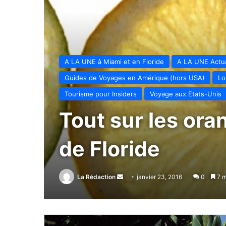
A LA UNE à Miami et en Floride
A LA UNE Actua
Guides de Voyages en Amérique (hors USA)
Lo
Tourisme pour Insiders
Voyage aux Etats-Unis
Tout sur les or
de Floride
La Rédaction
Envoyer
janvier 23, 2016
0
7 m
un
courriel