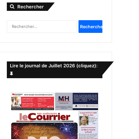
Rechercher
R
e
c
h
e
r
c
Lire le journal de Juillet 2026 (cliquez):
h
e
r
: