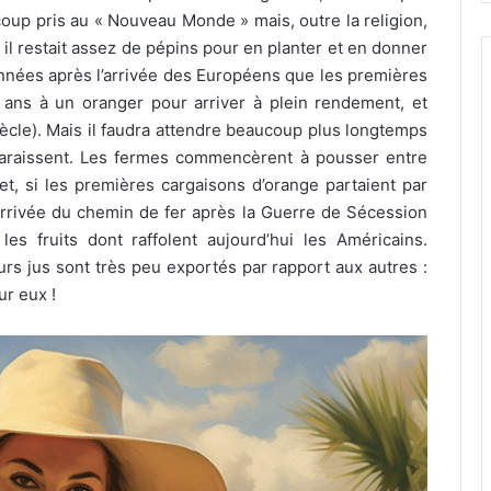
oup pris au « Nouveau Monde » mais, outre la religion,
s il restait assez de pépins pour en planter et en donner
nnées après l’arrivée des Européens que les premières
 ans à un oranger pour arriver à plein rendement, et
siècle). Mais il faudra attendre beaucoup plus longtemps
paraissent. Les fermes commencèrent à pousser entre
, si les premières cargaisons d’orange partaient par
l’arrivée du chemin de fer après la Guerre de Sécession
es fruits dont raffolent aujourd’hui les Américains.
urs jus sont très peu exportés par rapport aux autres :
ur eux !