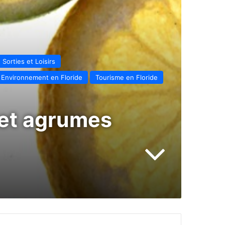
 Sorties et Loisirs
 Environnement en Floride
Tourisme en Floride
 et agrumes