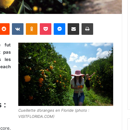
Reddit
VKontakte
Odnoklassniki
Pocket
Messenger
Partager par email
Imprimer
e fut
it pas
s les
Beach
 :
Cueillette d’oranges en Floride (photo :
VISITFLORIDA.COM)
ncore,