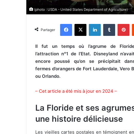
(photo : USDA - United States Department of Agriculture)
Facebook
X
Linkedin
Tumblr
Pinterest
Partager
Il fut un temps où l’agrume de Florid
l’attraction n°1 de l’Etat. Disneyland n’ava
encore poussé qu’on se précipitait dan
fermes d’orangers de Fort Lauderdale, Vero 
ou Orlando.
– Cet article a été mis à jour en 2024 –
La Floride et ses agrumes
une histoire délicieuse
Les vieilles cartes postales en témoignent e