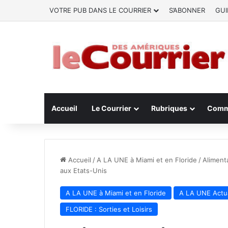
VOTRE PUB DANS LE COURRIER
S’ABONNER
GUI
Accueil
Le Courrier
Rubriques
Comm
Accueil
/
A LA UNE à Miami et en Floride
/
Aliment
aux Etats-Unis
A LA UNE à Miami et en Floride
A LA UNE Actua
FLORIDE : Sorties et Loisirs