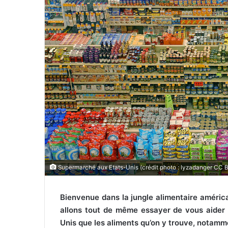
u
r
r
i
e
l
Supermarché aux Etats-Unis (crédit photo : lyzadanger CC B
Bienvenue dans la jungle alimentaire américa
allons tout de même essayer de vous aider 
Unis que les aliments qu’on y trouve, notam