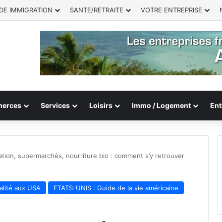
DE IMMIGRATION
SANTE/RETRAITE
VOTRE ENTREPRISE
erces
Services
Loisirs
Immo / Logement
Ent
ation, supermarchés, nourriture bio : comment s’y retrouver
lité aux USA
ETATS-UNIS : Guide de la vie américaine