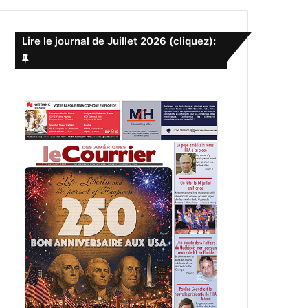
e
r
c
Lire le journal de Juillet 2026 (cliquez):
h
e
r
: