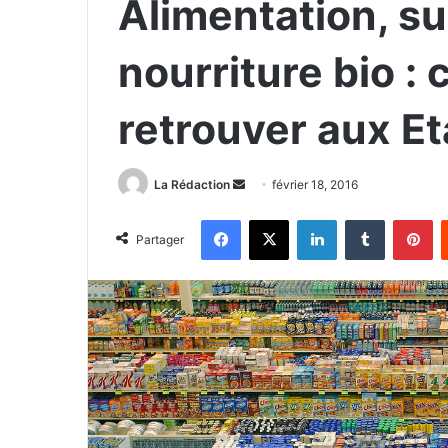
Alimentation, s
nourriture bio :
retrouver aux E
La Rédaction
E
février 18, 2016
n
Facebook
X
Linkedin
Tumblr
Pinterest
v
Partager
o
y
e
r
u
n
c
o