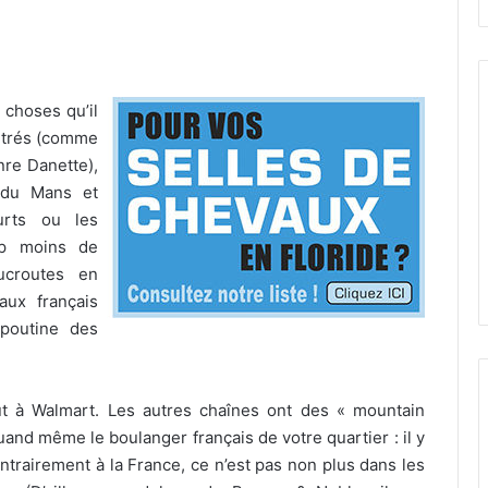
 choses qu’il
centrés (comme
nre Danette),
s du Mans et
urts ou les
up moins de
ucroutes en
aux français
 poutine des
out à Walmart. Les autres chaînes ont des « mountain
uand même le boulanger français de votre quartier : il y
ntrairement à la France, ce n’est pas non plus dans les