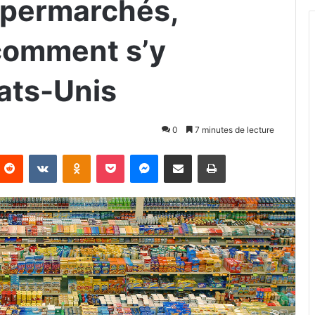
upermarchés,
 comment s’y
tats-Unis
0
7 minutes de lecture
Reddit
VKontakte
Odnoklassniki
Pocket
Messenger
Partager par email
Imprimer