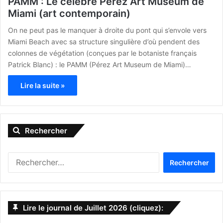
PAMM : Le célèbre Pérez Art Museum de
Miami (art contemporain)
On ne peut pas le manquer à droite du pont qui s’envole vers
Miami Beach avec sa structure singulière d’où pendent des
colonnes de végétation (conçues par le botaniste français
Patrick Blanc) : le PAMM (Pérez Art Museum de Miami)…
Lire la suite »
Rechercher
R
e
c
h
e
Lire le journal de Juillet 2026 (cliquez):
r
c