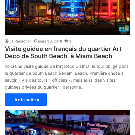
La Rédaction
mars 30, 2018
3
Visite guidée en français du quartier Art
Deco de South Beach, à Miami Beach
Voici une visite guidée de l’Art Deco District, le tour obligé dans
le quartier de South Beach à Miami Beach. Première chose à
savoir, il y a des tours « officiels », mais aussi des visites
guidées privées du quartier : personne…
Lire la suite »