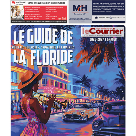
Floride
histoire
HistoryMiami
Miami
musée
musée d'histoire