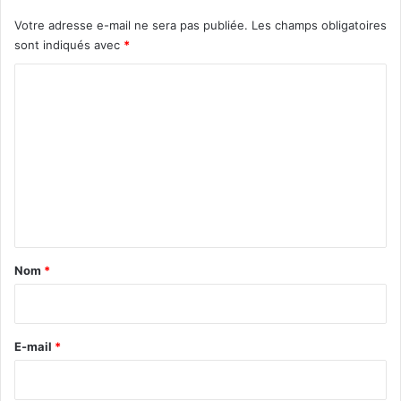
Votre adresse e-mail ne sera pas publiée.
Les champs obligatoires
sont indiqués avec
*
C
o
m
m
e
n
t
a
Nom
*
i
r
e
E-mail
*
*