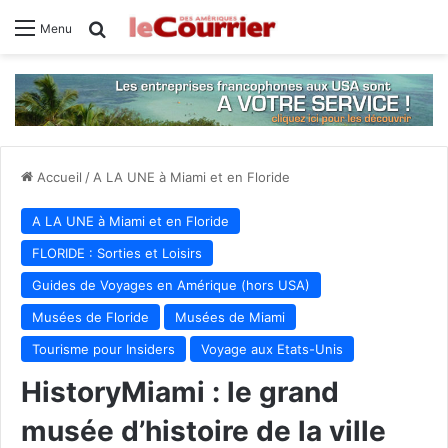
Rechercher
Menu
Accueil
/
A LA UNE à Miami et en Floride
A LA UNE à Miami et en Floride
FLORIDE : Sorties et Loisirs
Guides de Voyages en Amérique (hors USA)
Musées de Floride
Musées de Miami
Tourisme pour Insiders
Voyage aux Etats-Unis
HistoryMiami : le grand
musée d’histoire de la ville