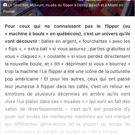
Le Silverball Museum, musée du flipper à Delray Beach et à Miami en
Floride
Pour ceux qui ne connaissent pas le flipper (ou
« machine à boule » en québécois), c’est un univers qu’ils
vont découvrir :
balles en argent, « fourchettes » avec les
« flips », « extra ball » si vous assurez ; parties gratuites si
vous « claquez », « coulante » si vous perdez directement
la nouvelle boule, et « tilt » déprimant si vous « bourrez »
trop la machine ! Le flipper a été une icône de la culturelle
pop américaine ! Et pour les autres, ceux qui ont passé
leur jeunesse à flipper dans les cafés, c’est un retour en
émotions de plusieurs décennies en arrière qu’ils vont
vivre ! Le plaisir dans ces « musées » – qui sont en fait des
salles de divertissements – c’est qu’il est possible d’y
jouer sur toutes les meilleures machines qui ont marqué
les différentes générations (et la plupart du temps de
boire un verre et manger un burger en même temps).