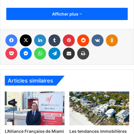
Voir aussi :
Afficher plus
–
Notre guide de Delray Beach
Facebook
X
Linkedin
Tumblr
Pinterest
Reddit
VKontakte
Odnoklassniki
–
Guide du comté de Palm Beach
Pocket
Messenger
WhatsApp
Telegram
Partager par email
Imprimer
–
Guide complet de la Floride
Articles similaires
L’Alliance Française de Miami
Les tendances immobilières