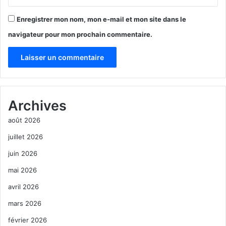
Enregistrer mon nom, mon e-mail et mon site dans le
navigateur pour mon prochain commentaire.
A
l
Archives
t
août 2026
e
r
juillet 2026
n
juin 2026
a
mai 2026
t
avril 2026
i
mars 2026
v
février 2026