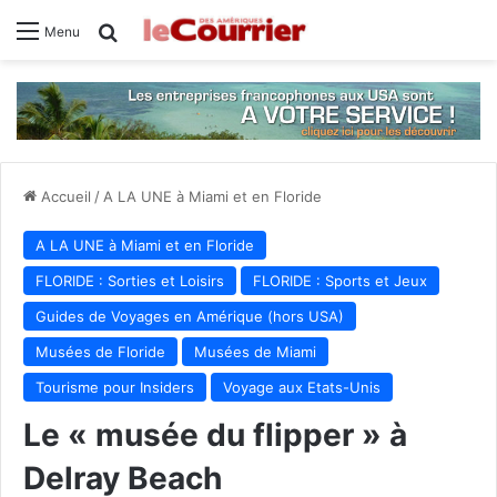
Rechercher
Menu
Accueil
/
A LA UNE à Miami et en Floride
A LA UNE à Miami et en Floride
FLORIDE : Sorties et Loisirs
FLORIDE : Sports et Jeux
Guides de Voyages en Amérique (hors USA)
Musées de Floride
Musées de Miami
Tourisme pour Insiders
Voyage aux Etats-Unis
Le « musée du flipper » à
Delray Beach