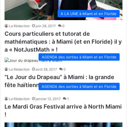
A LA UNE à Miami et en Floride
La Rédaction
juin 28, 2017
0
Cours particuliers et tutorat de
mathématiques : à Miami (et en Floride) il y
a « NotJustMath » !
AGENDA des sorties à Miami et en Floride
La Rédaction
avril 28, 2017
0
“Le Jour du Drapeau” à Miami : la grande
fête haïtienne durant tout le mois de mai !
AGENDA des sorties à Miami et en Floride
La Rédaction
janvier 12, 2017
1
Le Mardi Gras Festival arrive à North Miami
!