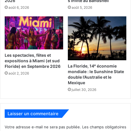
2026
s’invite au Bandshell
août 6, 2026
août 5, 2026
Les spectacles, fêtes et
expositions à Miami (et sud
La Floride, 14ᵉ économie
Floride) en Septembre 2026
mondiale : le Sunshine State
août 2, 2026
double l’Australie et le
Mexique
juillet 30, 2026
Florian Dauny, avocat d’immigration en Floride
Laisser un commentaire
HistoryMiami
Miami
musée
Votre adresse e-mail ne sera pas publiée.
Les champs obligatoires
Museum of Miami