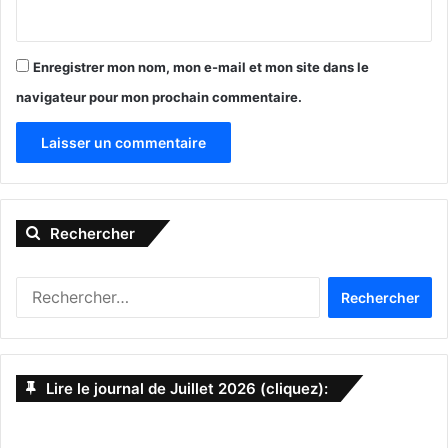
Enregistrer mon nom, mon e-mail et mon site dans le
navigateur pour mon prochain commentaire.
A
l
Rechercher
t
e
R
r
e
n
c
h
a
e
Lire le journal de Juillet 2026 (cliquez):
t
r
c
i
h