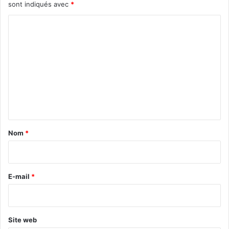
sont indiqués avec
*
C
o
m
m
e
n
t
a
Nom
*
i
r
e
E-mail
*
*
Site web