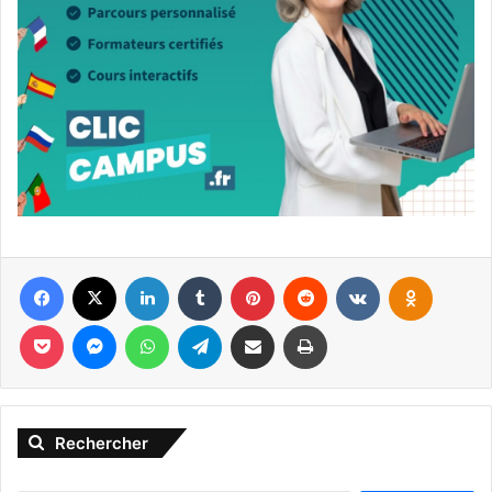
Facebook
X
Linkedin
Tumblr
Pinterest
Reddit
VKontakte
Odnoklassniki
Pocket
Messenger
WhatsApp
Telegram
Partager par email
Imprimer
Rechercher