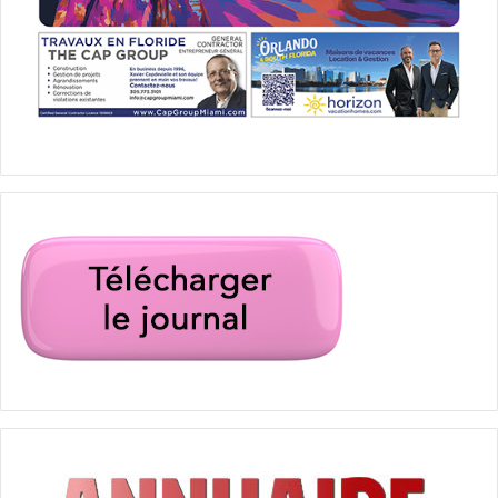
la nuit ».
Les histoires contemporaines, historiques ou
fantastiques
– « Rhapsodie cubaine »
de Eduardo Manet – roman de
1996.
Histoire :
en 1960, l’homme d’affaires Edelmiro Sargats
quitte Cuba, où la révolution triomphante lui fait redouter
le pire. Il s’installe en Floride avec sa femme, sa fille et son
fils. C’est ce dernier, Julian, qui va devenir le personnage
clé d’une chronique de l’exil étendue jusqu’à nos jours.
Après avoir suivi des études à Harvard il revient revient à
Miami, pour y retrouver sa mère, alcoolique, ainsi que son
père qui donne des dîners pour les émigrés cubains. Au