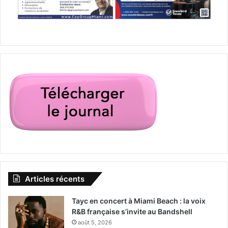
prétend détenir une lamelle du cerveau de Staline, au
père médecin, homme insensible qui examine ses patients
en slip, en passant par la mère et l’oncle indissociable,
c’est toute une dynastie qui échappe à la raison. En triant
les affaires de son père, Paul tombe sur deux carnets
secrets tenus par son père. Ils lui apprendront quel sens
donner à son héritage.
Commentaire :
un roman sur la transmission, la fin de vie
et le déterminisme familial, qui conjugue mélancolie et
humour noir.
Voir aussi :
–
Les 10 films et séries à avoir vu avant de venir à Miami et
Articles récents
en Floride
Tayc en concert à Miami Beach : la voix
–
Guide complet (et gratuit) de la Floride
R&B française s’invite au Bandshell
août 5, 2026