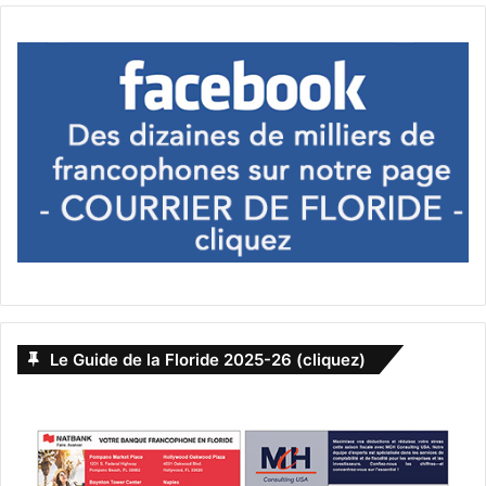
de Floride, se trouve plongée dans une affaire de
meurtres où les indices matériels divergent mais
semblent confirmer l’hypothèse d’un tueur agissant sans
mobile. Parallèlement, elle enquête sur l’étrange
disparition de quatre personnes dans un quartier en
apparence tranquille. Pour élucider ces affaires, Kay
dispose uniquement des informations distillées par un
psychopathe : est-ce pour l’aider ou pour brouiller les
pistes sans raison ?
Commentaire :
C’est le
quatorzième roman de la série
mettant en scène le personnage de
Kay Scarpetta
,
mais
« sans raison » a la particularité de se situer en Floride.
Le Guide de la Floride 2025-26 (cliquez)
– « La Nuit du jaguar
» de Michael Gruber – roman mi-
policier, mi-fantastique de 2006.