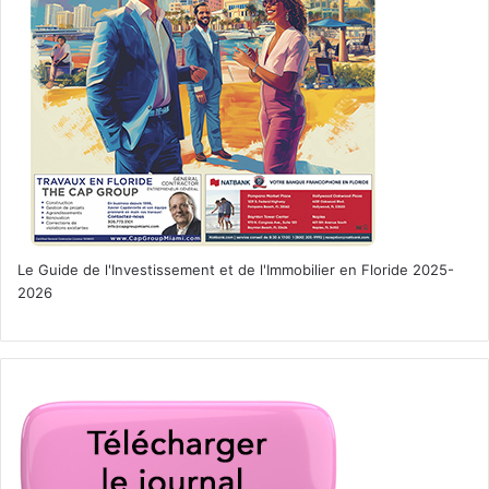
venu de La Havane, Magdalena sa petite amie de 24 ans
usant de ses charmes pour faire partie des classes
privilégiées, un « oligarque » russe trop généreux pour
être honnête, un professeur haïtien prêt à tout pour que
ses enfants mulâtres passent pour des Blancs, le
rédacteur en chef du Miami Herald… Neuf personnages se
croisent dans l’atmosphère sensuelle et violente de cette
mégapole multiethnique.
Commentaire :
à plus de 80 ans Tom Wolfe a passé plus
de deux ans à sillonner Miami et à enquêter pour
Le Guide de l'Investissement et de l'Immobilier en Floride 2025-
s’imprégner de l’ambiance et créer son roman. Comme
2026
souvent avec lui, il s’agit d’une fresque sociale féroce sur
les réalités locales, une plongée ethnographique
fascinante sur la face cachée de Miami. Il a également écrit
«
L’étoffe des héros »
qui
évoque la conquête spatiale à
Cap Canaveral en Floride.
Article détaillé sur
«
Bloody Miami
»