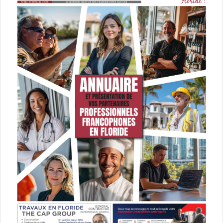
Jack.
Commentaire :
Il
est ici question d’amitié, point d’ancrage
dans l’écume d’une société qui préfère la norme du
superficiel à la vertu de la profondeur.
Bernard
Thomasson a présenté son ouvrage à Miami il y a
quelques mois
.
e
Autre article sur « Les fantômes du 3
étage »
– « La succession »
de Jean-Paul Dubois – roman de 2017.
Histoire :
joueur professionnel de « cesta punta » (pelote
basque) à Miami, Paul Katrakilis semble heureux. Mais à la
mort de son père, les souvenirs d’une famille qu’il a tenté
en vain de laisser derrière lui affluent. Car les Katrakilis
n’ont rien d’une famille banale… Du grand-père qui