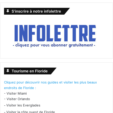
Patricia Cornwell
policiers
romans
S’inscrire à notre infolettre
Serge Brussolo
Stephen King
Tennessee Williams
Tom Wolf
voyage
Zora Neale Hurston
Tourisme en Floride
Cliquez pour découvrir nos guides et visiter les plus beaux
endroits de Floride :
-
Visiter Miami
-
Visiter Orlando
-
Visiter les Everglades
-
Visiter la côte ouest de Floride