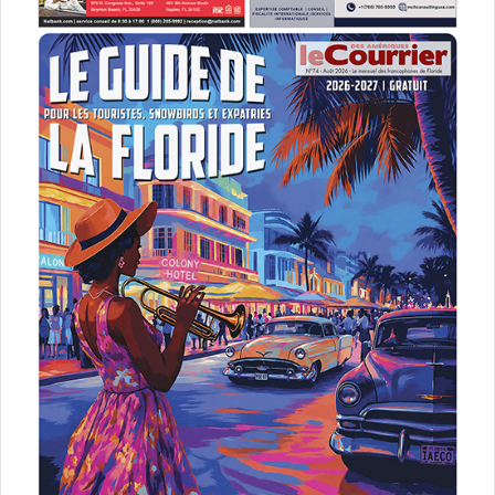
Histoire :
l’inspecteur Jimmy Paz pensait pouvoir passer
des jours tranquilles loin de la brigade criminelle de
Miami, partageant son temps entre les cuisines du
restaurant cubain de sa mère et l’éducation de sa fille.
Mais une vague de meurtres sanglants secoue la ville et il
est appelé en renfort. D’influents hommes d’affaires
d’origine cubaine sont retrouvés sauvagement dépecés
dans leurs luxueuses villas. A côté de leurs corps, des
empreintes suggèrent qu’ils ont été attaqués par un félin
monstrueux. Paz peut difficilement refuser de mener
l’enquête. Depuis quelques temps, lui et sa famille sont en
proie à de terrifiants cauchemars : un félin dévoreur de
fillettes vient chaque nuit les hanter.
Commentaire :
Michael Gruber
a créé le personnage de
l’inspecteur Jimmy Paz présent également dans deux
autres romans, «
Les rivages de la nuit » et « Tropique de