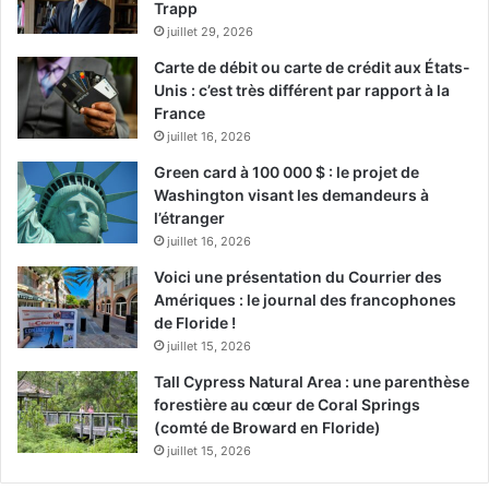
Trapp
juillet 29, 2026
Carte de débit ou carte de crédit aux États-
Unis : c’est très différent par rapport à la
France
juillet 16, 2026
Green card à 100 000 $ : le projet de
Washington visant les demandeurs à
l’étranger
juillet 16, 2026
Voici une présentation du Courrier des
Bernard Thomasson
Carl Hiaasen
Amériques : le journal des francophones
de Floride !
Dennis Lehane
Eduardo Manet
juillet 15, 2026
Floride
français
Hemingway
Tall Cypress Natural Area : une parenthèse
forestière au cœur de Coral Springs
jean-paul dubois
Jeff Lindsay
livres
(comté de Broward en Floride)
juillet 15, 2026
Miami
Michael Gruber
ouvrages