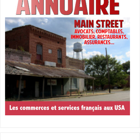
cours d’un meeting anticastriste, il rencontre Emma
Alvarez, fille d’un commandant emprisonné à La Havane
par Castro. Il l’épousera. Les destins croisés des deux
familles Sargats et Alvarez forment la trame du roman.
Commentaire :
l’auteur décrit la vie des exilés cubains à
Miami
ou les victimes et les traîtres se côtoient entre
espoirs et désillusions. Cet ouvrage a reçu le Prix
Interallié en 1996.
– « Un pont dans la nuit »
de Carlos Victoria – roman de
2007.
Histoire :
émigré cubain, Natan vit en Floride où il partage
son temps entre son travail et ses deux maîtresses. Une
lettre de son père vient bouleverser son quotidien : il
aurait un demi-frère de son âge, José, installé lui aussi à