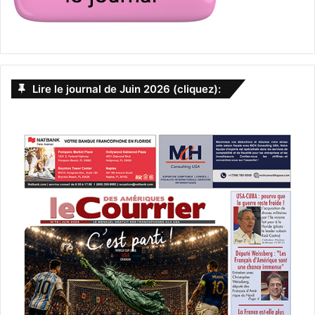
– « Ce monde disparu »
de Dennis Lehane – roman de
Lire le journal de Juin 2026 (cliquez):
2015.
Histoire :
en 1943, tandis que le monde est en guerre, la
mafia prospère aux États-Unis. Après avoir régné sur le
trafic d’alcool en Floride, Joe Coughlin a passé la main à
son second Dion Bartolo tout en continuant d’agir comme
conseiller pour des gangsters. Mais un jour, il reçoit la
visite d’un gardien de prison porteur d’un message : un
mystérieux commanditaire a mis sur sa tête un contrat
dont l’exécution est prévue pour le mercredi des Cendres.
Commentaire :
ce roman conclut la trilogie entamée avec
« Un pays à l’aube » et « Ils vivent la nuit ».
L’auteur a été
primé pour « Mystic River » et « Shutter Island ».