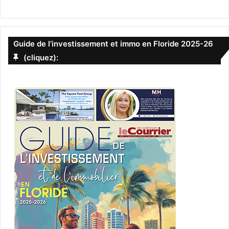
les anéantit pas très vite, elles auront sa peau !
Commentaire :
dans la lignée de « Histoire de Lisey » ou
de « Sac d’os », l’auteur revient sur le pouvoir destructeur
Guide de l’investissement et immo en Floride 2025-26
de l’art et de la création .
cet ouvrage a
obtenu le
prix Bram
(cliquez):
Stoker en 2008. C’est le premier roman de Stephen King
dont l’action se situe en Floride.
– « Bloody Miami »
de Tom Wolfe – roman de 2013.
Histoire :
une fresque de la vie à Miami où les Cubains
règnent en maîtres. Tout le spectre social est représenté :
Nestor, un policier cubain de vingt-six ans exilé de sa
communauté pour avoir sauvé un émigrant clandestin