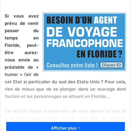
Si vous avez
prévu de venir
passer du
temps en
Floride, peut-
être aurez-
vous envie au
préalable de «
humer » l’air de
cet Etat si particulier du sud des Etats-Unis ? Pour cela,
rien de mieux que de se plonger dans un ouvrage dont
l’action et les personnages se situent en Floride…
Cet article n’a pas la prétention de vous donner la liste de
tous les ouvrages parus ou de vous dire de manière
absolue ce que vous devez lire, mais tout simplement de
Afficher plus