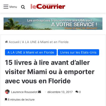
Rechercher
Menu
Accueil
/
A LA UNE à Miami et en Floride
A LA UNE à Miami et en Floride
Livres sur les Etats-Unis
15 livres à lire avant d’aller
visiter Miami ou à emporter
avec vous en Floride
Laurence Rousselot
E
décembre 13, 2017
0
n
8 minutes de lecture
v