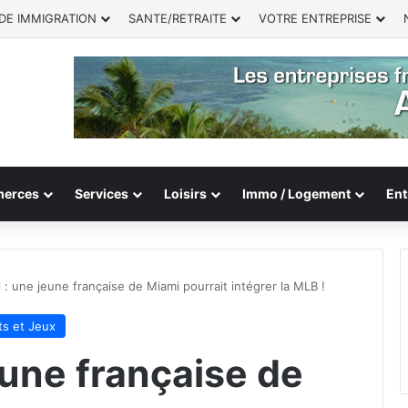
DE IMMIGRATION
SANTE/RETRAITE
VOTRE ENTREPRISE
erces
Services
Loisirs
Immo / Logement
Ent
 : une jeune française de Miami pourrait intégrer la MLB !
ts et Jeux
eune française de