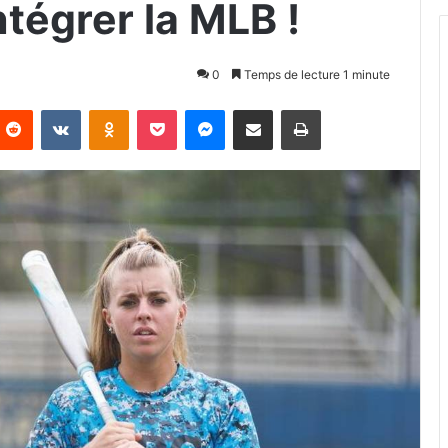
ntégrer la MLB !
0
Temps de lecture 1 minute
Reddit
VKontakte
Odnoklassniki
Pocket
Messenger
Partager par email
Imprimer