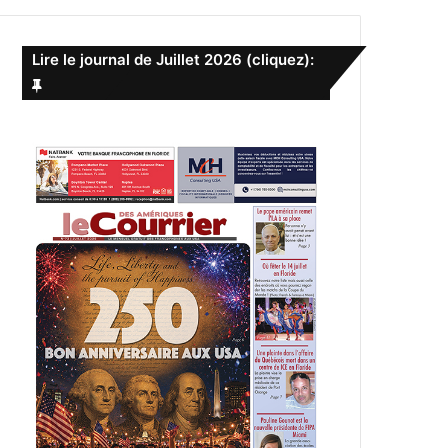
e
r
c
Lire le journal de Juillet 2026 (cliquez):
h
e
r
: