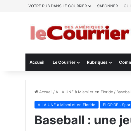
VOTRE PUB DANS LE COURRIER
S’ABONNER
GUI
Accueil
Le Courrier
Rubriques
Comm
Accueil
/
A LA UNE à Miami et en Floride
/
Baseball
A LA UNE à Miami et en Floride
FLORIDE : Spor
Baseball : une j