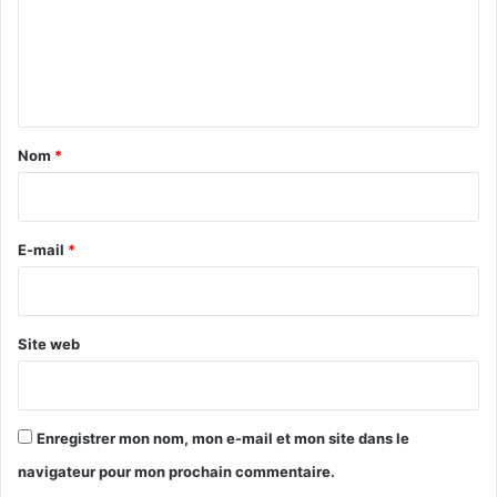
m
e
n
t
a
Nom
*
i
r
e
E-mail
*
*
Site web
Enregistrer mon nom, mon e-mail et mon site dans le
navigateur pour mon prochain commentaire.