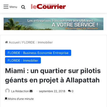
Rechercher
Menu
Accueil
/
FLORIDE : Immobilier
FLORIDE : Business Economie Entreprise
FLORIDE : Immobilier
Miami : un quartier sur pilotis
géants en projet à Allapattah
La Rédaction
E
septembre 22, 2018
0
n
Moins d’une minute
v
Facebook
X
Linkedin
Tumblr
Pinterest
Reddit
VKontakte
Odnoklassniki