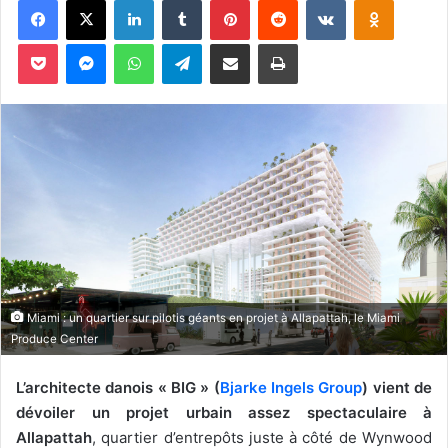
o
y
Pocket
Messenger
WhatsApp
Telegram
Partager par email
Imprimer
e
r
u
n
c
o
u
r
r
i
e
l
Miami : un quartier sur pilotis géants en projet à Allapattah, le Miami
Produce Center
L’architecte danois « BIG » (
Bjarke Ingels Group
) vient de
dévoiler un projet urbain assez spectaculaire à
Allapattah
, quartier d’entrepôts juste à côté de Wynwood