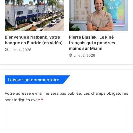
Bienvenue à Natbank, votre
Pierre Blasiak : Le kiné
banque en Floride (en vidéo)
français qui a posé ses
mains sur Miami
juillet 4, 2026
juillet 2, 2026
Laisser un commentaire
Votre adresse e-mail ne sera pas publiée.
Les champs obligatoires
sont indiqués avec
*
C
Voir aussi :
o
m