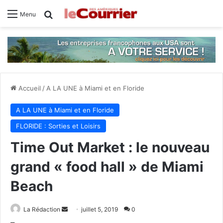
Rechercher
Menu
Accueil
/
A LA UNE à Miami et en Floride
A LA UNE à Miami et en Floride
FLORIDE : Sorties et Loisirs
Time Out Market : le nouveau
grand « food hall » de Miami
Beach
La Rédaction
E
juillet 5, 2019
0
n