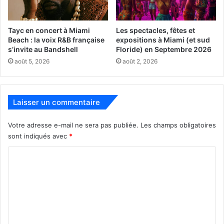
Time Out Market.
1601 Drexel Ave.,
Miami Beach
Tayc en concert à Miami
Les spectacles, fêtes et
Beach : la voix R&B française
expositions à Miami (et sud
s’invite au Bandshell
Floride) en Septembre 2026
www.timeoutmarket.com/miami
août 5, 2026
août 2, 2026
Laisser un commentaire
Votre adresse e-mail ne sera pas publiée.
Les champs obligatoires
sont indiqués avec
*
C
o
m
m
e