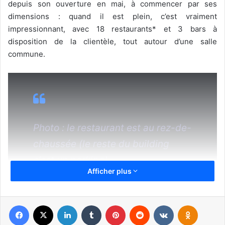
depuis son ouverture en mai, à commencer par ses
dimensions : quand il est plein, c’est vraiment
impressionnant, avec 18 restaurants* et 3 bars à
disposition de la clientèle, tout autour d’une salle
commune.
Photo : le restaurant est au rez-de-
chaussée (le reste du building
c’est un parking)
Afficher plus
L’avantage d’un tel établissement, c’est que vous pouvez y
Facebook
X
Linkedin
Tumblr
Pinterest
Reddit
VKontakte
Odnoklassniki
varier les plaisirs, ou bien commander différemment des
personnes qui vous accompagnent. Comme vous pouvez