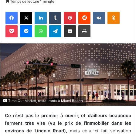
Temps de lecture 1 minute
v
Facebook
X
Linkedin
Tumblr
Pinterest
Reddit
VKontakte
Odnoklassniki
o
y
Pocket
Messenger
WhatsApp
Telegram
Partager par email
Imprimer
e
r
u
n
c
o
u
r
r
i
Time Out Market, restaurants à Miami Beach
e
l
Ce n’est pas le premier à ouvrir, et d’ailleurs beaucoup
ferment très vite (vu le prix de l’immobilier dans les
environs de Lincoln Road),
mais celui-ci fait sensation