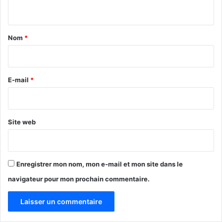
n
t
a
Nom
*
i
r
e
E-mail
*
*
Site web
Enregistrer mon nom, mon e-mail et mon site dans le
navigateur pour mon prochain commentaire.
A