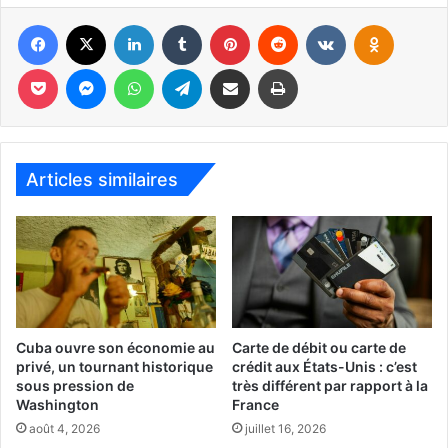
Facebook
X
Linkedin
Tumblr
Pinterest
Reddit
VKontakte
Odnoklassniki
Pocket
Messenger
WhatsApp
Telegram
Partager par email
Imprimer
Articles similaires
Ryan Routh n’est pas de Floride. Originaire de Caroline du Nord il
aurait récemment habité Hawaï.
Ainsi, cette fois Donald Trump n’a pas été blessé. En juillet
il avait été touché à l’oreille par un tireur embusqué sur un
toit et éliminé par le Secret Service quelques secondes
plus tard.
Cuba ouvre son économie au
Carte de débit ou carte de
privé, un tournant historique
crédit aux États-Unis : c’est
sous pression de
très différent par rapport à la
Washington
France
août 4, 2026
juillet 16, 2026