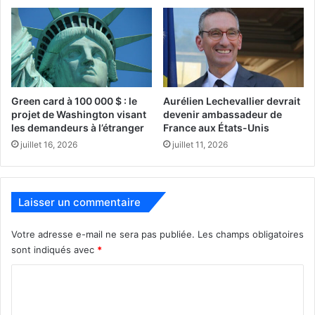
Green card à 100 000 $ : le
Aurélien Lechevallier devrait
projet de Washington visant
devenir ambassadeur de
Photo de l’arrestation publiée par le shérif de Martin County
les demandeurs à l’étranger
France aux États-Unis
juillet 16, 2026
juillet 11, 2026
PUBLICITE :
Laisser un commentaire
Votre adresse e-mail ne sera pas publiée.
Les champs obligatoires
sont indiqués avec
*
C
o