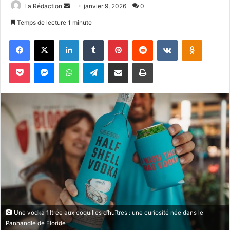
La Rédaction
E
janvier 9, 2026
0
n
Temps de lecture 1 minute
v
Facebook
X
Linkedin
Tumblr
Pinterest
Reddit
VKontakte
Odnoklassniki
o
y
Pocket
Messenger
WhatsApp
Telegram
Partager par email
Imprimer
e
r
u
n
c
o
u
r
r
i
e
l
Une vodka filtrée aux coquilles d’huîtres : une curiosité née dans le
Panhandle de Floride