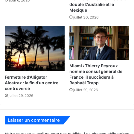
PUBLICITES :
août 6, 2026
double l’Australie et le
Mexique
juillet 30, 2026
Miami : Thierry Peyroux
nommé consul général de
Fermeture d’Alligator
France, il succèdera à
Alcatraz : la fin d’un centre
Raphaël Trapp
controversé
juillet 29, 2026
juillet 29, 2026
Laisser un commentaire
Votre adresse e-mail ne sera pas publiée.
Les champs obligatoires