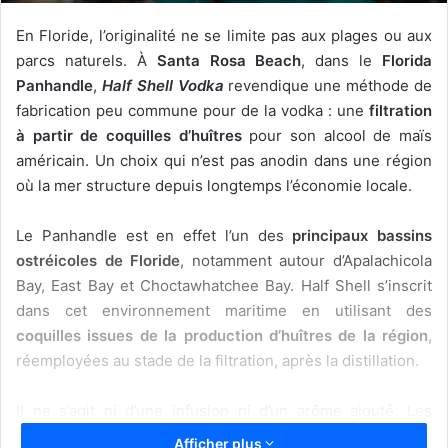
En Floride, l’originalité ne se limite pas aux plages ou aux
parcs naturels. À
Santa Rosa Beach
, dans le
Florida
Panhandle
,
Half Shell Vodka
revendique une méthode de
fabrication peu commune pour de la vodka : une
filtration
à partir de coquilles d’huîtres
pour son alcool de maïs
américain. Un choix qui n’est pas anodin dans une région
où la mer structure depuis longtemps l’économie locale.
Le Panhandle est en effet l’un des
principaux bassins
ostréicoles de Floride
, notamment autour d’Apalachicola
Bay, East Bay et Choctawhatchee Bay. Half Shell s’inscrit
dans cet environnement maritime en utilisant des
coquilles issues de la production d’huîtres de la région
,
réemployées au stade de la filtration, après la distillation.
Il ne s’agit ni d’une infusion ni d’un arôme ajouté. Les
coquilles, riches en carbonate de calcium, servent de
filtre
Afficher plus