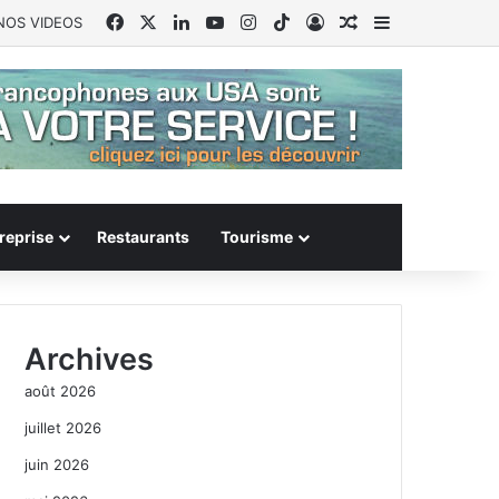
Facebook
X
Linkedin
YouTube
Instagram
TikTok
Connexion
Article Aléatoire
Sidebar (barr
NOS VIDEOS
reprise
Restaurants
Tourisme
Archives
août 2026
juillet 2026
juin 2026