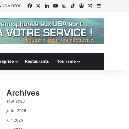
Facebook
X
Linkedin
YouTube
Instagram
TikTok
Connexion
Article Aléatoire
Sidebar (barr
NOS VIDEOS
reprise
Restaurants
Tourisme
Archives
août 2026
juillet 2026
juin 2026