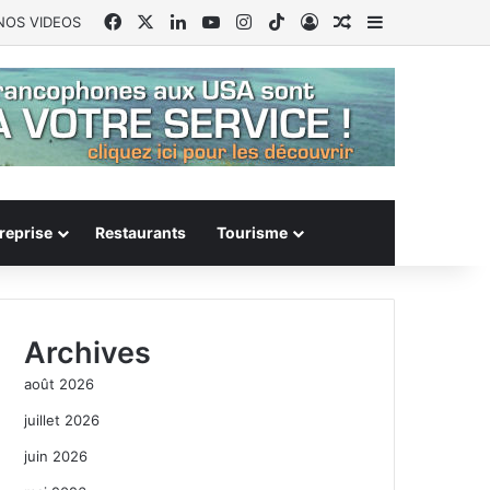
Facebook
X
Linkedin
YouTube
Instagram
TikTok
Connexion
Article Aléatoire
Sidebar (barr
NOS VIDEOS
reprise
Restaurants
Tourisme
Archives
août 2026
juillet 2026
juin 2026