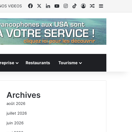
Facebook
X
Linkedin
YouTube
Instagram
TikTok
Connexion
Article Aléatoire
Sidebar (barr
NOS VIDEOS
reprise
Restaurants
Tourisme
Archives
août 2026
juillet 2026
juin 2026