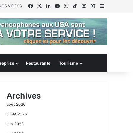
Facebook
X
Linkedin
YouTube
Instagram
TikTok
Connexion
Article Aléatoire
Sidebar (barr
NOS VIDEOS
reprise
Restaurants
Tourisme
Archives
août 2026
juillet 2026
juin 2026