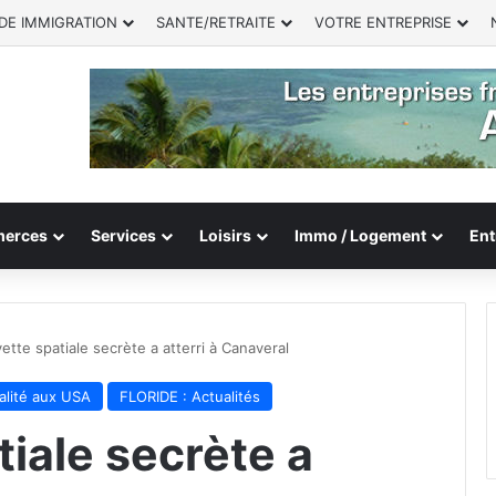
DE IMMIGRATION
SANTE/RETRAITE
VOTRE ENTREPRISE
erces
Services
Loisirs
Immo / Logement
Ent
tte spatiale secrète a atterri à Canaveral
lité aux USA
FLORIDE : Actualités
iale secrète a