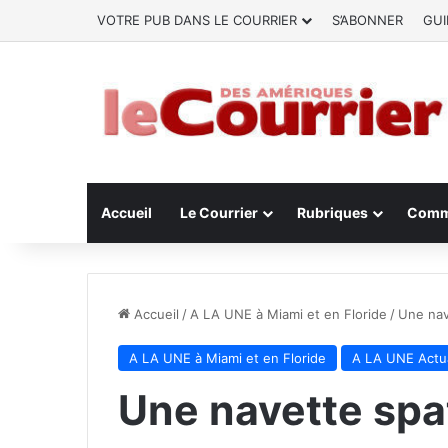
VOTRE PUB DANS LE COURRIER
S’ABONNER
GUI
Accueil
Le Courrier
Rubriques
Comm
Accueil
/
A LA UNE à Miami et en Floride
/
Une nave
A LA UNE à Miami et en Floride
A LA UNE Actua
Une navette spat