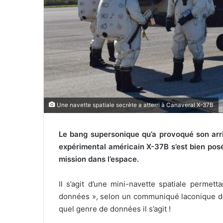
l
Une navette spatiale secrète a atterri à Canaveral X-37B
Le bang supersonique qu’a provoqué son arriv
expérimental américain X-37B s’est bien po
mission dans l’espace.
Il s’agit d’une mini-navette spatiale permet
données », selon un communiqué laconique de 
quel genre de données il s’agit !