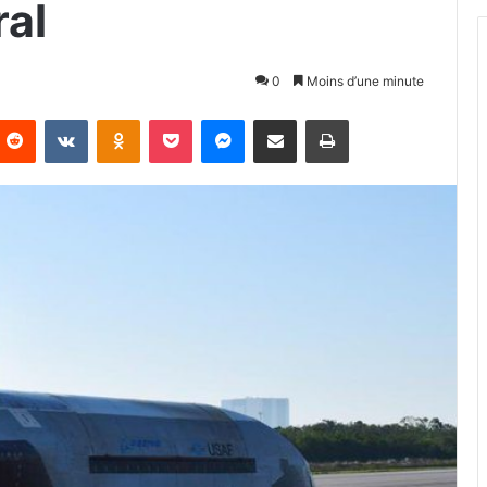
ral
0
Moins d’une minute
Reddit
VKontakte
Odnoklassniki
Pocket
Messenger
Partager par email
Imprimer