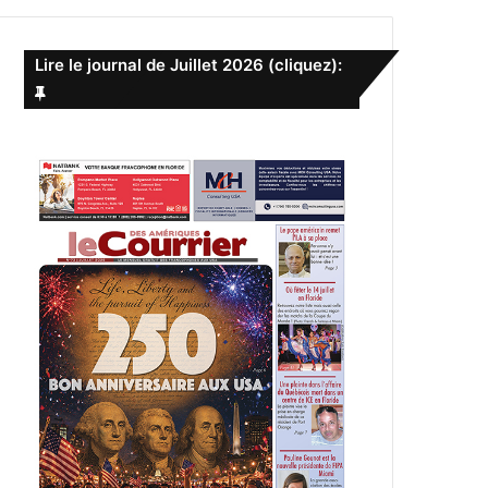
e
r
c
Lire le journal de Juillet 2026 (cliquez):
h
e
r
: