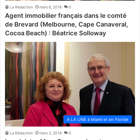
La Rédaction
mars 6, 2018
0
Agent immobilier français dans le comté
de Brevard (Melbourne, Cape Canaveral,
Cocoa Beach) : Béatrice Solloway
A LA UNE à Miami et en Floride
La Rédaction
mars 2, 2018
0