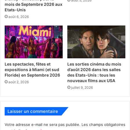
août 5, 2026
– Le 4 mars : va à Nashville
mois de Septembre 2026 aux
Etats-Unis
août 6, 2026
– Le 6 mars : va à Nashville
– Le 7 mars : va à Carolina
– Le 9 mars : va à columbus
– Le 11 mars : va à Columbus
Les spectacles, fêtes et
Les sorties cinéma du mois
expositions à Miami (et sud
d’août 2026 dans les salles
Floride) en Septembre 2026
des Etats-Unis : tous les
– Le 13 mars : reçoit Chicago
nouveaux films aux USA
août 2, 2026
juillet 9, 2026
– Le 15 mars : reçoit Chicago
– Le 16 mars : va à Tampa Bay
Laisser un commentaire
– Le 18 mars : reçoit Nashville
Votre adresse e-mail ne sera pas publiée.
Les champs obligatoires