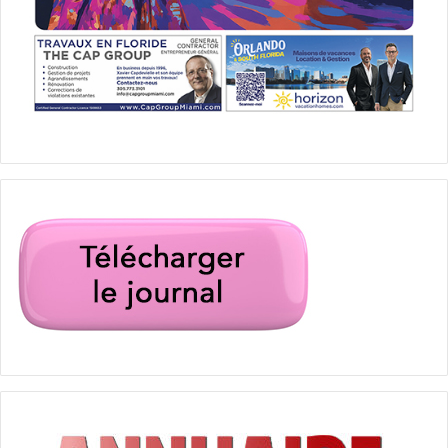
baseball
basketball
calendrier
florida panthers
Floride
football
football américain
genda
golf
hockey sur glace
Inter miami FC
lnh
Miami
Miami Heat
miami marlins
MLB
nba
nfl
NHL