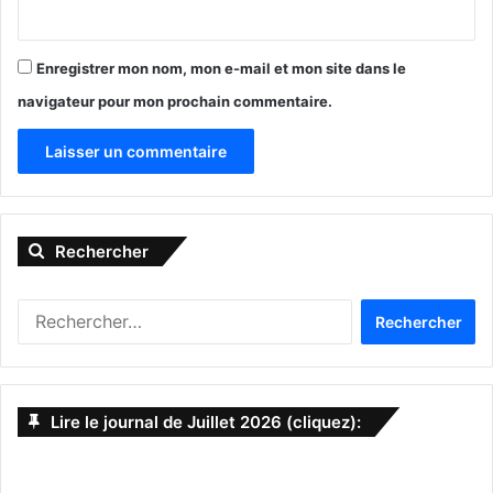
Enregistrer mon nom, mon e-mail et mon site dans le
Reprise le 3 avril. Regardez sur leur site internet pour les
navigateur pour mon prochain commentaire.
matchs préparatoires.
BASKETBALL – NBA
A
MIAMI HEAT
l
Rechercher
t
e
R
r
e
n
c
h
a
e
Lire le journal de Juillet 2026 (cliquez):
t
r
c
i
h
v