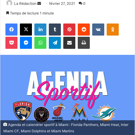
La Rédaction
E
février 27, 2021
0
n
Temps de lecture 1 minute
v
Facebook
X
Linkedin
Tumblr
Pinterest
Reddit
VKontakte
Odnoklassniki
o
y
Pocket
Messenger
WhatsApp
Telegram
Partager par email
Imprimer
e
r
u
n
c
o
u
r
r
i
e
l
Agenda et calendrier sportif à Miami : Florida Panthers, Miami Heat, Inter
Miami CF, Miami Dolphins et Miami Marlins