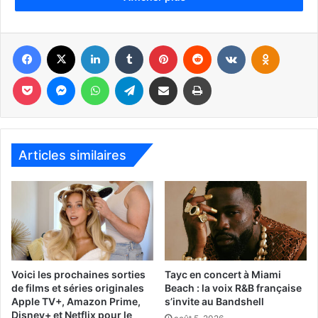
Honda Classic
Facebook
X
Linkedin
Tumblr
Pinterest
Reddit
VKontakte
Odnoklassniki
Du 15 au 21 mars à Palm Beach Gardens.
Pocket
Messenger
WhatsApp
Telegram
Partager par email
Imprimer
HOCKEY – LNH
FLORIDA PANTHERS
Articles similaires
Voici les prochaines sorties
Tayc en concert à Miami
de films et séries originales
Beach : la voix R&B française
– Le 1er mars : reçoit Carolina
Apple TV+, Amazon Prime,
s’invite au Bandshell
Disney+ et Netflix pour le