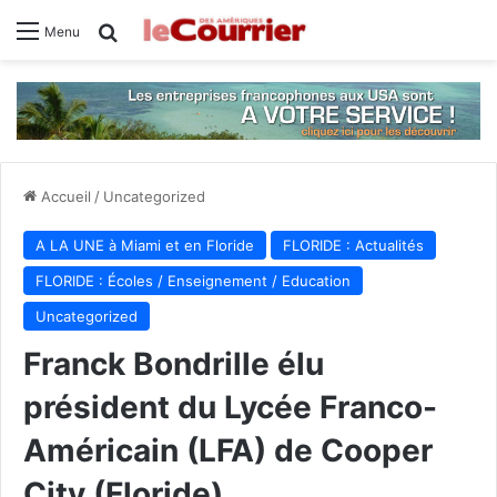
Rechercher
Menu
Accueil
/
Uncategorized
A LA UNE à Miami et en Floride
FLORIDE : Actualités
FLORIDE : Écoles / Enseignement / Education
Uncategorized
Franck Bondrille élu
président du Lycée Franco-
Américain (LFA) de Cooper
City (Floride)