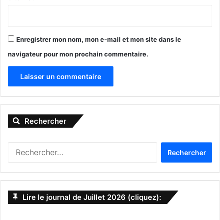
Enregistrer mon nom, mon e-mail et mon site dans le
navigateur pour mon prochain commentaire.
A
l
Rechercher
t
e
Rechercher :
r
n
a
Lire le journal de Juillet 2026 (cliquez):
t
i