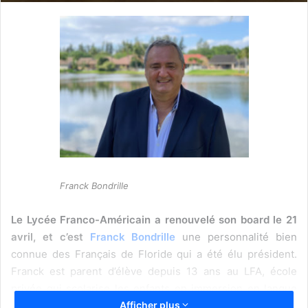
Franck Bondrille
Le Lycée Franco-Américain a renouvelé son board le 21
avril, et c’est
Franck Bondrille
une personnalité bien
connue des Français de Floride qui a été élu président.
Franck est parent d’élève depuis 13 ans au LFA, école
privée qui scolarise les enfants en immersion en langue
Afficher plus
française dans le comté de Broward, près de Hollywood