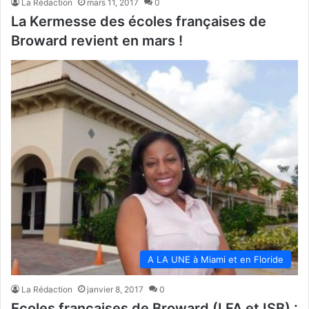
La Rédaction
mars 11, 2017
0
La Kermesse des écoles françaises de
Broward revient en mars !
A LA UNE à Miami et en Floride
La Rédaction
janvier 8, 2017
0
Ecoles françaises de Broward (LFA et ISB) :