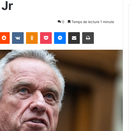
 Jr
0
Temps de lecture 1 minute
Reddit
VKontakte
Odnoklassniki
Pocket
Messenger
Partager par email
Imprimer