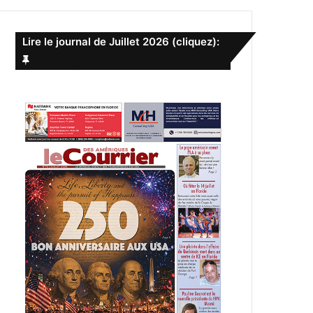
e
r
c
Lire le journal de Juillet 2026 (cliquez):
h
e
r
: