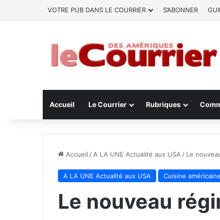
VOTRE PUB DANS LE COURRIER
S’ABONNER
GUI
Accueil
Le Courrier
Rubriques
Comm
Accueil
/
A LA UNE Actualité aux USA
/
Le nouveau
A LA UNE Actualité aux USA
Cuisine américain
Le nouveau régi