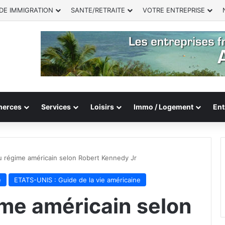
DE IMMIGRATION
SANTE/RETRAITE
VOTRE ENTREPRISE
erces
Services
Loisirs
Immo / Logement
Ent
 régime américain selon Robert Kennedy Jr
e
ETATS-UNIS : Guide de la vie américaine
me américain selon