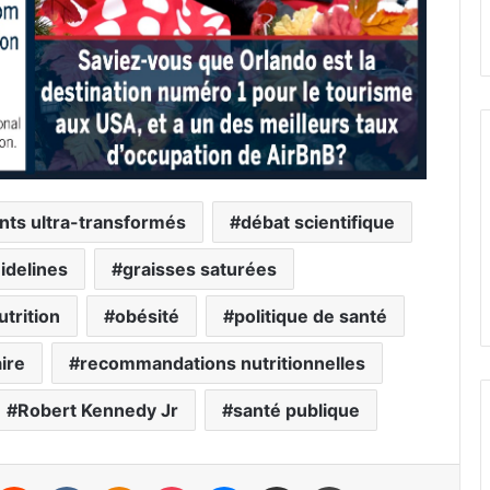
nts ultra-transformés
débat scientifique
idelines
graisses saturées
utrition
obésité
politique de santé
ire
recommandations nutritionnelles
Robert Kennedy Jr
santé publique
Reddit
VKontakte
Odnoklassniki
Pocket
Messenger
Partager par email
Imprimer