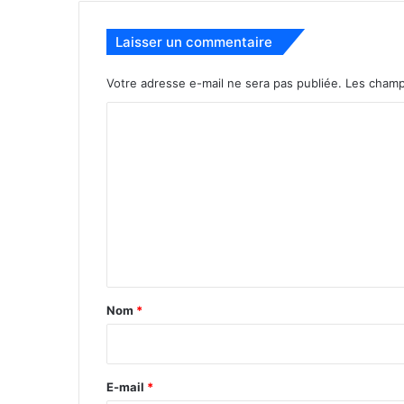
Laisser un commentaire
Votre adresse e-mail ne sera pas publiée.
Les champ
C
o
m
m
e
n
t
a
Nom
*
i
r
e
E-mail
*