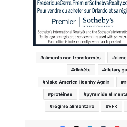
aliments non transformés
alime
diabète
dietary gu
Make America Healthy Again
n
protéines
pyramide alimenta
régime alimentaire
RFK
Facebook
X
Linkedin
Tumblr
Pinterest