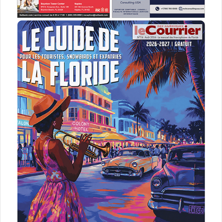
Apprendre français
CEFEL
CNED Assistance & Classes
Cours éducation nationale
Cours français en ligne
Ecole française
Ecole française à distance
Ecole française expatriés
Ecole francophone