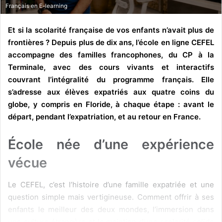
Français en E-learning
Et si la scolarité française de vos enfants n’avait plus de
frontières ? Depuis plus de dix ans, l’école en ligne CEFEL
accompagne des familles francophones, du CP à la
Terminale, avec des cours vivants et interactifs
couvrant l’intégralité du programme français. Elle
s’adresse aux élèves expatriés aux quatre coins du
globe, y compris en Floride, à chaque étape : avant le
départ, pendant l’expatriation, et au retour en France.
École née d’une expérience
vécue
Le CEFEL, c’est l’histoire d’une famille expatriée et une
question simple mais vertigineuse. Comment offrir à ses
enfants le meilleur des deux mondes, l’immersion dans
une culture étrangère et le maintien d’une scolarité solide