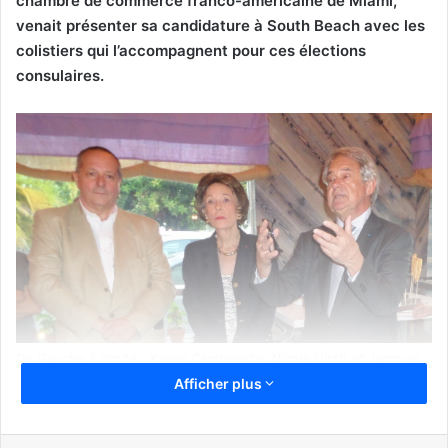
chambre de commerce franco-américaine de Miami,
venait présenter sa candidature à South Beach avec les
colistiers qui l’accompagnent pour ces élections
consulaires.
De Gauche à droite : Xavier Capdevielle, Nicole Hirsh et Jacques
Brion pendant la campagne de 2014.
Afficher plus
La réunion se déroulait dans l’excellent nouveau
restaurant Semilla de Miami Beach tenu par Frédéric