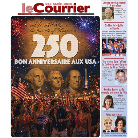
élections consulaires
États-Unis d'Amérique (USA)
expatriés
Floride
Jacques Brion
Matthieu Berrerault
Miami
Miami Beach
Nicole Hirsh
Olivier Sureau
UDI
UMP
Xavier Capdevielle