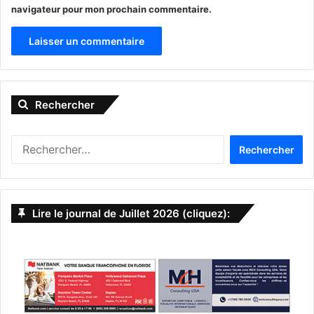
navigateur pour mon prochain commentaire.
A
l
Rechercher
t
e
R
r
e
n
c
h
a
e
Lire le journal de Juillet 2026 (cliquez):
t
r
c
i
h
v
e
r
e
Brigitte Benichay
:
:
Chantal Martell Hervada