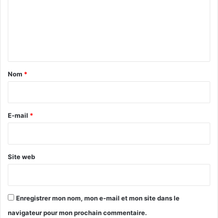
m
e
n
t
a
Nom
*
i
r
e
E-mail
*
*
Site web
Enregistrer mon nom, mon e-mail et mon site dans le
navigateur pour mon prochain commentaire.