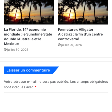
arrachée
catcheur
dent
La Floride, 14ᵉ économie
Fermeture d’Alligator
mondiale : le Sunshine State
Alcatraz : la fin d’un centre
États-Unis d'Amérique (USA)
Floride
double l’Australie et le
controversé
Mexique
juillet 29, 2026
ford camaro
insolite
juillet 30, 2026
Laisser un commentaire
Votre adresse e-mail ne sera pas publiée.
Les champs obligatoires
sont indiqués avec
*
C
o
m