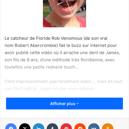
Le catcheur de Floride Rob Venomous (de son vrai
nom Robert Abercrombie) fait le buzz sur internet pour
avoir publié cette vidéo où il arrache une dent de James,
son fils de 8 ans, d’une méthode très floridienne, avec
toutefois une petite redneck touch…
C’est impressionnant, pas forcément malin…. mais en tout
cas c’est radical : jugez-en par vous-mêmes !
Afficher plus
Facebook
X
Linkedin
Tumblr
Pinterest
Reddit
VKontakte
Odnoklassniki