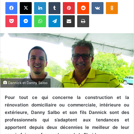
Facebook
X
Linkedin
Tumblr
Pinterest
Reddit
VKontakte
Odnoklassniki
v
o
Pocket
Messenger
WhatsApp
Telegram
Partager par email
Imprimer
y
e
r
u
n
c
o
u
r
Dannick et Danny Salbo
r
i
Pour tout ce qui concerne la construction et la
e
rénovation domiciliaire ou commerciale, intérieure ou
l
extérieure, Danny Salbo et son fils Dannick sont des
professionnels qui s’adaptent aux tendances et
apportent depuis deux décennies le meilleur de leur