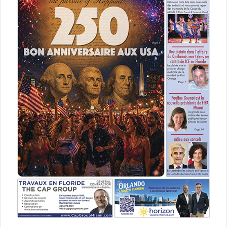
architecte
construction
construire
Dannick Salbo
Danny Salbo
décoration
entrepreneur général
general contractor
Interior Design for You
Plans and Permits for You
rénovation
Salbo Construction