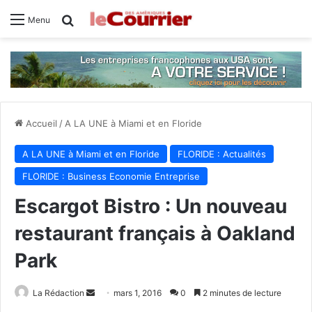
Rechercher
Menu
Accueil
/
A LA UNE à Miami et en Floride
A LA UNE à Miami et en Floride
FLORIDE : Actualités
FLORIDE : Business Economie Entreprise
Escargot Bistro : Un nouveau
restaurant français à Oakland
Park
La Rédaction
E
mars 1, 2016
0
2 minutes de lecture
n