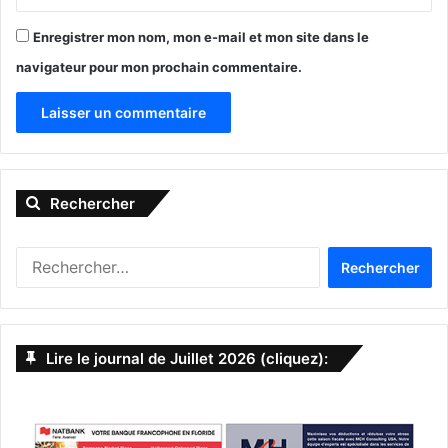
Enregistrer mon nom, mon e-mail et mon site dans le
navigateur pour mon prochain commentaire.
A
l
Rechercher
t
e
R
r
e
n
c
h
a
e
Lire le journal de Juillet 2026 (cliquez):
t
r
c
i
h
v
e
r