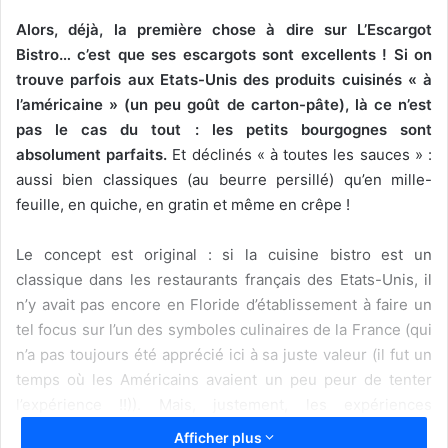
Alors, déjà, la première chose à dire sur L’Escargot
Bistro… c’est que ses escargots sont excellents ! Si on
trouve parfois aux Etats-Unis des produits cuisinés « à
l’américaine » (un peu goût de carton-pâte), là ce n’est
pas le cas du tout : les petits bourgognes sont
absolument parfaits.
Et déclinés « à toutes les sauces » :
aussi bien classiques (au beurre persillé) qu’en mille-
feuille, en quiche, en gratin et même en crêpe !
Le concept est original : si la cuisine bistro est un
classique dans les restaurants français des Etats-Unis, il
n’y avait pas encore en Floride d’établissement à faire un
tel focus sur l’un des symboles culinaires de la France (qui
n’a pas toujours été apprécié ici à sa juste valeur (il fut un
temps où les Américains avaient un peu peur de tenter
l’expérience !!)). Mais, justement, les expériences
mutuelles ont changé. Celle des Américains d’une part, qui
Afficher plus