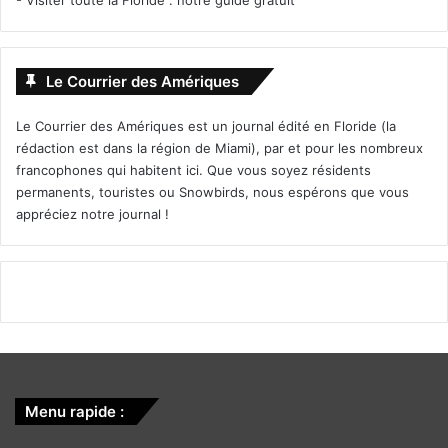
Un film tiré d’une histoire vraie de Jonathan Dayton et
Valerie Faris avec Emma Stone et Steve Carell.
Le Courrier des Amériques
Le Courrier des Amériques est un journal édité en Floride (la
rédaction est dans la région de Miami), par et pour les nombreux
francophones qui habitent ici. Que vous soyez résidents
permanents, touristes ou Snowbirds, nous espérons que vous
appréciez notre journal !
22 Septembre 2017
Victoria and Abdul
[ot-video type= »youtube »
url= »https://youtu.be/mtC8jNHSxgQ »]
L’histoire vraie d’une amitié inattendue entre la Reine
Victoria et Abdul Karim un jeune servant venu d’Inde.
Cette amitié va redonner à la reine une certaine joie de
vivre et un sentiment d’humanité qu’elle semblait avoir
Menu rapide :
sensiblement perdu dans ses fonctions.