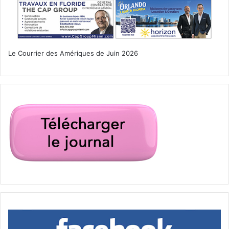
Adaptation cinématographique du roman de Stephen King
le maître de l’angoisse. Un méchant clown terrorise et
enlève de jeunes enfants dans une petite ville du Maine.
Sept jeunes décident alors de le retrouver et de le
Le Courrier des Amériques de Juin 2026
chasser à jamais.
Un thriller de Andy Muschietti avec Bill Skarsgard
8 Septembre 2017
9/11
[ot-video type= »youtube »
url= »https://youtu.be/fLEUzcB3vtY »]