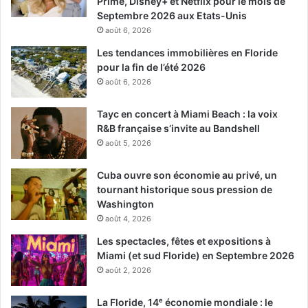
Prime, Disney+ et Netflix pour le mois de
Septembre 2026 aux Etats-Unis
août 6, 2026
Les tendances immobilières en Floride
pour la fin de l’été 2026
août 6, 2026
22 Septembre 2017
Tayc en concert à Miami Beach : la voix
The Lego Ninjago Movie
R&B française s’invite au Bandshell
[ot-video type= »youtube »
août 5, 2026
url= »https://youtu.be/F5JV3nVOLMA »]
Cuba ouvre son économie au privé, un
Ninjago city est menacée par Garmadon et son armée de
tournant historique sous pression de
vilains monstres. Lloyd, Jay, Kai, Cole, Zane et Nya 6
Washington
jeunes ninjas vont devoir affronter cet ennemi pour
août 4, 2026
défendre leur monde de la terreur de Garmadon tout en
Les spectacles, fêtes et expositions à
menant leur vie d’adolescent ….
Miami (et sud Floride) en Septembre 2026
août 2, 2026
Un film d’animation de Charlie Bean et les voix de Justin
Theroux, Jackie Chan.
La Floride, 14ᵉ économie mondiale : le