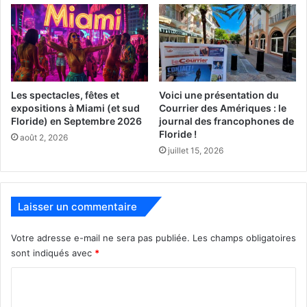
Les spectacles, fêtes et
Voici une présentation du
expositions à Miami (et sud
Courrier des Amériques : le
Floride) en Septembre 2026
journal des francophones de
Floride !
août 2, 2026
1er septembre 2017
juillet 15, 2026
Animal crackers
[ot-video type= »youtube »
url= »https://youtu.be/6yrtrDjmw5c »]
Laisser un commentaire
Owen et sa famille héritent d’un Cirque, mais le business
n’est pas vraiment une belle affaire, tout est cassé, les
Votre adresse e-mail ne sera pas publiée.
Les champs obligatoires
animaux se sont échappés et l’équipe est bien trop âgée
sont indiqués avec
*
pour faire le show. Owen découvre alors une boite
C
magique qui renferme des biscuits aux formes animales….
o