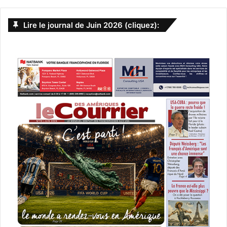
moins bien réussi. Cette petite virée avec son fils va lui
Lire le journal de Juin 2026 (cliquez):
permettre de renouer avec ses anciens amis et de faire le
point sur lui-même.
Une comédie de Mike White avec Ben Stiller, Austin
Abrams, Michael Sheen.
15 Septembre 2017
Rebel in the Rye
[ot-video type= »youtube »
url= »https://youtu.be/sTHF8ikIAL0″]
Basé sur la vie de réelle de l’écrivain américain JD