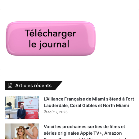
22 Septembre 2017
Loving Vincent
[ot-video type= »youtube »
url= »https://youtu.be/47h6pQ6StCk »]
Premier dans le genre, ce film animation s’appui sur
l’oeuvre de Vincent Van Gogh pour raconter sa vie
Articles récents
chaotique et sa mort mystérieuse.
L’Alliance Française de Miami s’étend à Fort
Lauderdale, Coral Gables et North Miami
Un film de Dorota Kobiela et Hugh Welchman.
août 7, 2026
Voici les prochaines sorties de films et
séries originales Apple TV+, Amazon