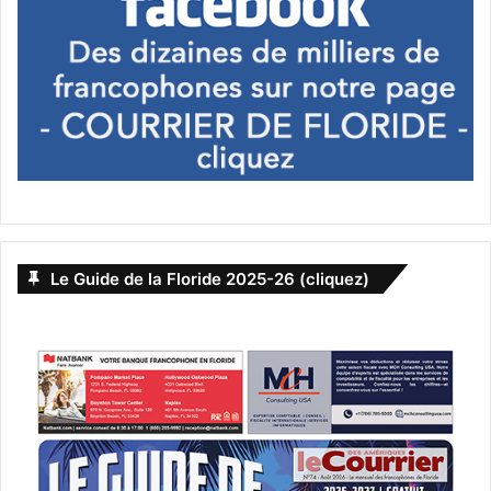
Basé sur une histoire vraie tirée de messages vocaux, 9/11
raconte l’histoire de 5 personnes bloquées dans un
ascenseur de la tour Nord du World Trade Center pendant
l’attaque. Ils n’ont aucune idée de se qui se passe à
l’extérieur, ils s’entraident et gardent espoir de pouvoir
s’en réchapper sain et sauf tous ensemble…
Un drame de Martin Guigui avec Charlie Sheen, Whoopi
Goldberg.
Le Guide de la Floride 2025-26 (cliquez)
8 Septembre 2017