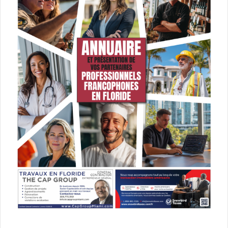
Kingsman: The Golden Circle
[ot-video type= »youtube » url= »https://youtu.be/6Nxc-
3WpMbg »]
Les « Kingsman » sont des agents secrets Britanniques au
look de parfait gentlemen en costume 3 pieces, mais ne
vous fiez pas aux apparences, ils n’en sont pas moins
redoutables. Alors que leur QG vient d’être détruit, ils font
la découverte d’une organisation Américaine soeur: Les
Stateman. Ensemble ils vont lutter contre un ennemi
commun mais la différence de culture entre ces 2
organisations est parfois hilarante.
Une comédie d’action de Matthew Vaughn avec Taron
Egerton, Halle Berry.