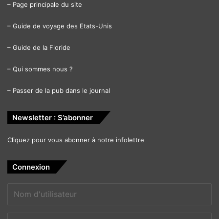
–
Page principale du site
Un film de Stephen Frears avec Judi Dench et Ali Fazal.
–
Guide de voyage des Etats-Unis
–
Guide de la Floride
–
Qui sommes nous ?
–
Passer de la pub dans le journal
Newsletter : S’abonner
22 Septembre 2017
Cliquez pour vous abonner à notre infolettre
Bilal: a new Breed of Hero
[ot-video type= »youtube »
Connexion
url= »https://youtu.be/VhrZBHwOMUs »]
Il y a 1000 ans, Bilal et sa soeur sont enlevés après que
leur village ait été pillé et leur parents tués. Jeté dans un
monde de violence et d’injustice, Bilal va trouver en lui la