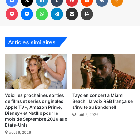
Pocket
Messenger
WhatsApp
Telegram
Partager par email
Imprimer
Articles similaires
1er septembre 2017
Goon: Last of the enforcers
[ot-video type= »youtube »
url= »https://youtu.be/ZIMiohEiMZA »]
Ca devait arriver ! Après avoir distribué les coups sur la
glace, Doug est devenu le capitaine de l’équipe de hockey
Voici les prochaines sorties
Tayc en concert à Miami
mais il est blessé et doit envisager de mettre fin à sa
de films et séries originales
Beach : la voix R&B française
carrière…. jusqu’à ce que son remplaçant lui lance un
Apple TV+, Amazon Prime,
s’invite au Bandshell
défi….
Disney+ et Netflix pour le
août 5, 2026
mois de Septembre 2026 aux
Etats-Unis
Un film de Jay Baruchel avec Seann William Scott
août 6, 2026