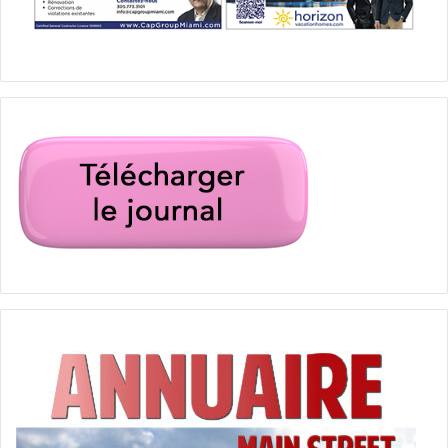
8 Septembre 2017
The limehouse Golem
[ot-video type= »youtube »
url= »https://youtu.be/O0oKLa7G1jE »]
Avant Jack l’Eventreur il y avait Le Golem: une créature
maléfique du Folklore Anglais du 19eme siècle. En 1880, à
Londres mieux valait ne pas se promener le soir dans le
quartier populaire et dangereux du Limehouse où des
crimes horribles étaient commis par ce Golem. Le
détective Kildare est mis sur l’affaire et va pénétrer dans
le côté obscur de l’histoire de Londres.
Un thriller de Juan Carlos Medina avec Olivia Cooke, Bill
Nighy, Douglas Booth.