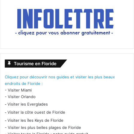
Ce film dramatique et poignant de David Godon Green
s’appui sur une histoire vraie, avec Jake Gyllenhaal et
Tatiana Maclant.
Tourisme en Floride
22 Septembre 2017
Cliquez pour découvrir nos guides et visiter les plus beaux
Battle of the sexes
endroits de Floride :
[ot-video type= »youtube »
-
Visiter Miami
url= »https://youtu.be/o3NCf0GUwFo »]
-
Visiter Orlando
1973, un match de Tennis au sommet opposant Billie Jean
-
Visiter les Everglades
King championne mondiale militante pour l’égalité de
-
Visiter la côte ouest de Floride
traitement des femmes, et Bobby Riggs ex-champion
-
Visiter les îles Keys de Floride
misogyne.
-
Visiter les plus belles plages de Floride
-
Visiter toute la Floride : notre guide gratuit