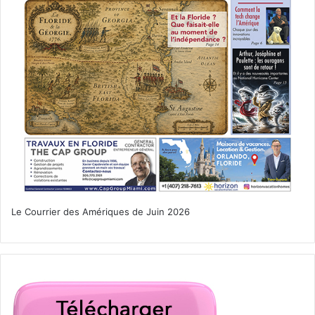
Salinger devenu mondialement connu pour son roman
The Catcher in the Rye (L’attrape-Coeurs) publié en 1951
juste après la Seconde Guerre Mondiale. Salinger est mort
en 2010 après avoir passé 40 années reclus dans sa
maison du New Hampshire.
Un drame de Danny Strong avec Zoey Deutch, Nicholas
Hoult, Kevin Spacey.
Le Courrier des Amériques de Juin 2026
15 Septembre 2017