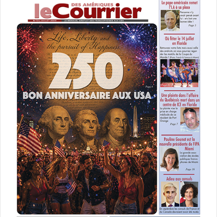
url= »https://youtu.be/71z3N_zGoZc »]
L’histoire de 3 couples de Vero Beach en Floride, chacun à
un stade différent de leur relation amoureuse et qui
amène à se poser des questions sur le mariage…
Une comédie de Lake Bell (aussi actrice) avec Lake Bell,
Ed Helms
8 Septembre 2017
It
[ot-video type= »youtube »
url= »https://youtu.be/7no56Zw1e20″]