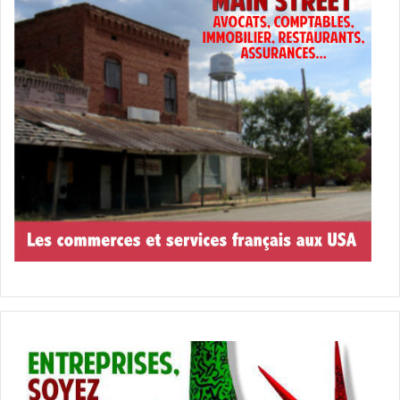
8 Septembre 2017
Gun shy
[ot-video type= »youtube »
url= »https://youtu.be/NNzS4WeACwQ »]
Turk est une star du Rock, un bassiste exceptionnel et
maintenant richissime, mais il ne sait malheureusement
rien faire d’autre que jouer de la basse. Pourtant il va
devoir faire face à l’enlèvement de son top-model de
femme par des bandits chiliens.
Rire au rendez-vous, avec cette comédie d’action de
Simon West avec Antonio Banderas et Olga Kurylenko.