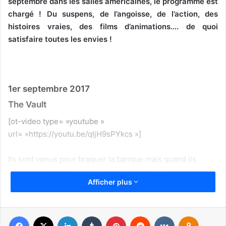
septembre dans les salles américaines, le programme est
chargé ! Du suspens, de l’angoisse, de l’action, des
histoires vraies, des films d’animations…. de quoi
satisfaire toutes les envies !
1er septembre 2017
The Vault
[ot-video type= »youtube »
url= »https://youtu.be/qIjH9sPYkcs »]
Ils sont venus pour braquer la banque mais quand ils
descendent au coffre fort dans le sous sol, ils ne vont pas
Afficher plus
vraiment y trouver ce qu’ils espéraient.
Un thriller de Dan Bush avec Francesca Eastwood
Facebook
X
Linkedin
Tumblr
Pinterest
Reddit
VKontakte
Odnoklassniki