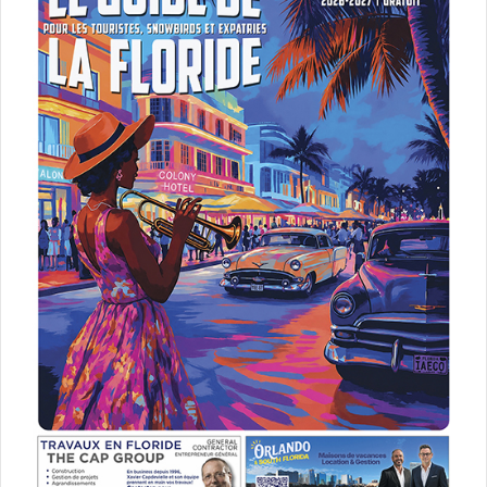
Home again
[ot-video type= »youtube »
url= »https://youtu.be/W3VhB1MmQOc »]
La quarantaine est un cap, et Alice fraîchement séparée de
son mari, va en faire l’amère expérience. Alors qu’elle
retourne vivre avec ses 2 petites filles à Los Angeles sa
ville natale, elle fait la rencontre de 3 jeunes qu’elle va
bientôt accueillir sous son toit. Mais les choses se
compliquent … Pas facile de refaire sa vie à 40 ans !
Une comédie romantique de Hallie Meyers-Shyer avec
Lake Bell, Reese Witherspoon, Michael Sheen.