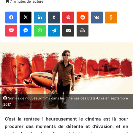
7 minutes de lecture
v
Facebook
X
Linkedin
Tumblr
Pinterest
Reddit
VKontakte
Odnoklassniki
o
y
Pocket
Messenger
WhatsApp
Telegram
Partager par email
Imprimer
e
r
u
n
c
o
u
r
r
i
Sorties de nouveaux films dans les cinémas des Etats-Unis en septembre
e
2017
l
C’est la rentrée ! heureusement le cinéma est là pour
procurer des moments de détente et d’évasion, et en