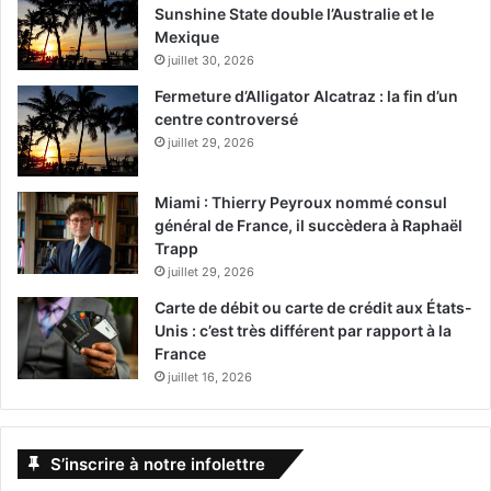
Sunshine State double l’Australie et le
Mexique
juillet 30, 2026
Fermeture d’Alligator Alcatraz : la fin d’un
centre controversé
juillet 29, 2026
22 Septembre 2017
Miami : Thierry Peyroux nommé consul
Stronger
général de France, il succèdera à Raphaël
[ot-video type= »youtube »
Trapp
url= »https://youtu.be/I6MN0QfQx7I »]
juillet 29, 2026
Jeff attendait sa petite amie à l’arrivée du Marathon de
Carte de débit ou carte de crédit aux États-
New York en 2013, il était là pour la féliciter mais la bombe
Unis : c’est très différent par rapport à la
France
a explosé là, sur la ligne d’arrivée. Jeff est une des
juillet 16, 2026
victimes, son cas est grave, il perd ses 2 jambes, mais il
est vivant. Le plus difficile commence alors, la
reconstruction physique, mentale, émotionnelle.
S’inscrire à notre infolettre