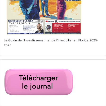
s’attaquer à un homme extrêmement dangereux qui a pour
projet de déclencher une guerre nucléaire.
Un film d’action de Michael Cuesta avec Micheal Keaton et
Dylan O’Brien.
Le Guide de l'Investissement et de l'Immobilier en Floride 2025-
2026
15 Septembre 2017
Brad’s Status
[ot-video type= »youtube »
url= »https://youtu.be/22w8T9K8iRU »]
Père et fils font la tournée des universités de la cote est. A
cette occasion Bill repense à ses années passées à
l’université avec ses amis et imagine qu’il est celui qui a le