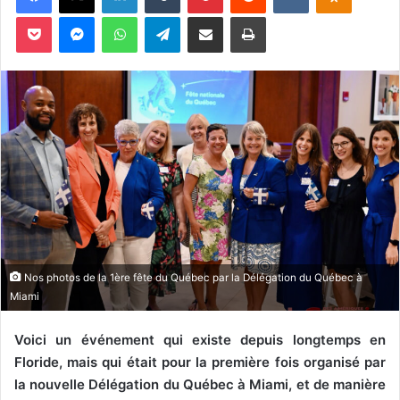
o
Pocket
Messenger
WhatsApp
Telegram
Partager par email
Imprimer
y
e
r
u
n
c
o
u
r
r
i
e
Nos photos de la 1ère fête du Québec par la Délégation du Québec à
l
Miami
Voici un événement qui existe depuis longtemps en
Floride, mais qui était pour la première fois organisé par
la nouvelle Délégation du Québec à Miami, et de manière