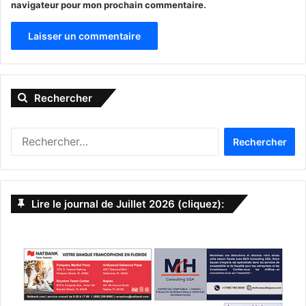
navigateur pour mon prochain commentaire.
A
l
Rechercher
t
e
Les membres de l’équipe de la délégation qui étaient présents à la
R
Fête du Québec
r
e
n
c
Martine Boulay, a donné quelques chiffes intéressants et
h
a
notamment celui-ci : trois nouveaux clients sur cinq de
e
Lire le journal de Juillet 2026 (cliquez):
t
Natbank a moins de 45 ans ! On est loin de la moyenne
r
c
d’âge des Snowbirds au début du siècle.
i
h
v
e
– 1 – On en profite pour avoir une pensée pour la consule
r
e
du Canada et la Chambre de commerce dont l’événement
:
:
le soir même a dû être annulé en raison des conditions