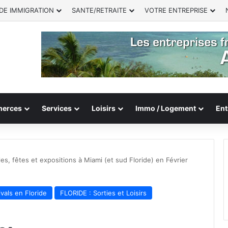
DE IMMIGRATION
SANTE/RETRAITE
VOTRE ENTREPRISE
erces
Services
Loisirs
Immo / Logement
Ent
es, fêtes et expositions à Miami (et sud Floride) en Février
ivals en Floride
FLORIDE : Sorties et Loisirs