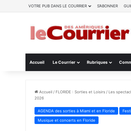
VOTRE PUB DANS LE COURRIER
S’ABONNER
GUI
Accueil
Le Courrier
Rubriques
Comm
Accueil
/
FLORIDE : Sorties et Loisirs
/
Les spectacl
2026
AGENDA des sorties à Miami et en Floride
Fest
Musique et concerts en Floride