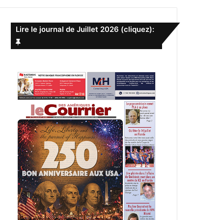
e
r
c
Lire le journal de Juillet 2026 (cliquez):
h
e
r
: