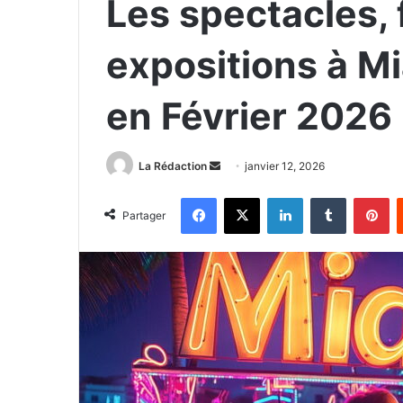
Les spectacles, 
expositions à Mi
en Février 2026
La Rédaction
E
janvier 12, 2026
n
Facebook
X
Linkedin
Tumblr
Pinterest
v
Partager
o
y
e
r
u
n
c
o