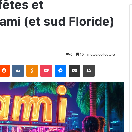
fêtes et
ami (et sud Floride)
0
19 minutes de lecture
Reddit
VKontakte
Odnoklassniki
Pocket
Messenger
Partager par email
Imprimer