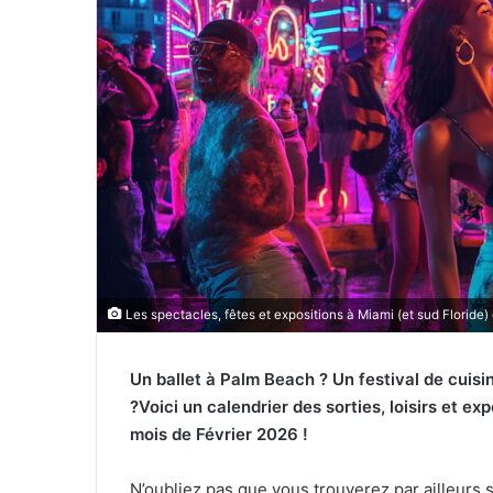
u
r
r
i
e
l
Les spectacles, fêtes et expositions à Miami (et sud Floride)
Un ballet à Palm Beach ? Un festival de cuis
?Voici un calendrier des sorties, loisirs et ex
mois de Février 2026 !
N’oubliez pas que vous trouverez par ailleurs s